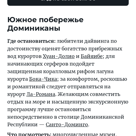
Южное побережье
Доминиканы
Где остановиться:
любители дайвинга по
достоинству оценят богатство прибрежных
вод курортов
Хуан-Долио
и
Байяибе
; для
начинающих серферов подойдет
защищенная коралловым рифом лагуна
курорта
Бока-Чика
; за комфортом, роскошью
и романтикой следует отправляться на
курорт
Ла-Романа
. Желающим совместить
отдых на море и насыщенную экскурсионную
программу лучше остановиться
непосредственно в столице Доминиканской
Республики —
Санто-Доминго
.
Что посмотреть:
многочисленные музеи,