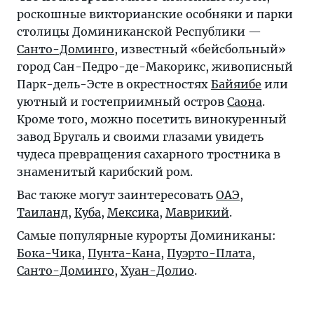
роскошные викторианские особняки и парки
столицы Доминиканской Республики —
Санто-Доминго
, известный «бейсбольный»
город Сан-Педро-де-Макорикс, живописный
Парк-дель-Эсте в окрестностях
Байяибе
или
уютный и гостеприимный остров
Саона
.
Кроме того, можно посетить винокуренный
завод Бругаль и своими глазами увидеть
чудеса превращения сахарного тростника в
знаменитый карибский ром.
Вас также могут заинтересовать
ОАЭ
,
Таиланд
,
Куба
,
Мексика
,
Маврикий
.
Самые популярные курорты Доминиканы:
Бока-Чика
,
Пунта-Кана
,
Пуэрто-Плата
,
Санто-Доминго
,
Хуан-Долио
.