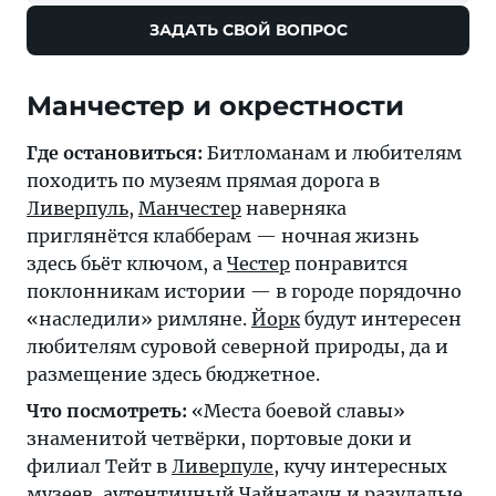
ЗАДАТЬ СВОЙ ВОПРОС
Манчестер и окрестности
Где остановиться:
Битломанам и любителям
походить по музеям прямая дорога в
Ливерпуль
,
Манчестер
наверняка
приглянётся клабберам — ночная жизнь
здесь бьёт ключом, а
Честер
понравится
поклонникам истории — в городе порядочно
«наследили» римляне.
Йорк
будут интересен
любителям суровой северной природы, да и
размещение здесь бюджетное.
Что посмотреть:
«Места боевой славы»
знаменитой четвёрки, портовые доки и
филиал Тейт в
Ливерпуле
, кучу интересных
музеев, аутентичный Чайнатаун и разудалые