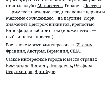
ночные клубы
Манчестера
. Гордость
Честера
— римское наследие, средневековые церкви и
Мадонна с младенцем... на паутине.
Йорк
знаменит Центром викингов, крепостью
Клиффорд и лабиринтом (кроме шуток —
выйти не так просто!).
Вас также могут заинтересовать
Италия
,
Франция
,
Австрия
,
Германия
,
США
.
Самые интересные города и места страны:
Кембридж
,
Лондон
,
Ливерпуль
,
Оксфорд
,
Стоунхендж
,
Эдинбург
.