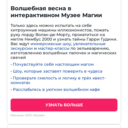
Волшебная весна в
интерактивном Музее Магии
Только здесь можно испытать на себе
хитроумные машины иллюзионистов, пожать
руку лорду Волан-де-Морту, прокатиться на
метле Нимбус 2000 и узнать тайны Гарри Гудини.
Вас ждут
иммерсивные шоу
,
увлекательные
экскурсии
и
мастер-классы
по зельеварению,
изготовлению волшебных палочек и магических
свечей
•
Почувствуйте себя настоящим магом
•
Шоу, которые заставят поверить в чудеса
•
Проверьте смелость и логику в трёх квест-
комнатах
•
Расслабьтесь в уютном волшебном кафе
УЗНАТЬ БОЛЬШЕ
Реклама: ООО «Музей»