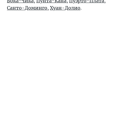
Бока-Чика
,
Пунта-Кана
,
Пуэрто-Плата
,
Санто-Доминго
,
Хуан-Долио
.