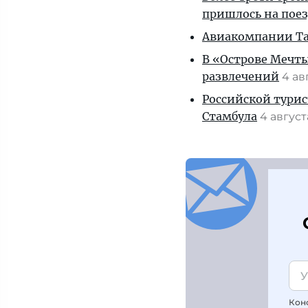
пришлось на пое
Авиакомпании Таи
В «Острове Мечты
развлечений
4 ав
Российской турис
Стамбула
4 авгус
Кон