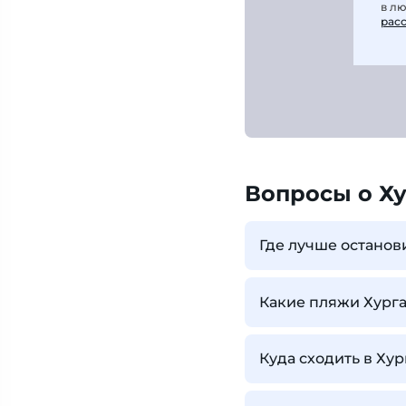
в л
рас
Вопросы о Х
Где лучше останов
Какие пляжи Хург
Куда сходить в Хур