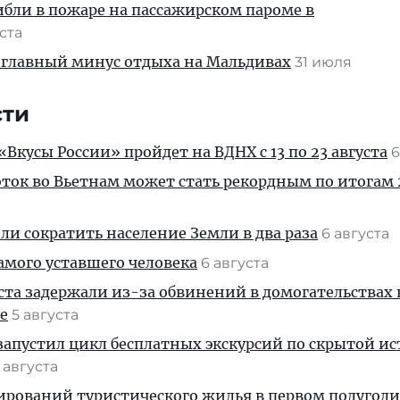
ибли в пожаре на пассажирском пароме в
уста
 главный минус отдыха на Мальдивах
31 июля
сти
Вкусы России» пройдет на ВДНХ с 13 по 23 августа
6
ток во Вьетнам может стать рекордным по итогам 
и сократить население Земли в два раза
6 августа
амого уставшего человека
6 августа
ста задержали из-за обвинений в домогательствах
е
5 августа
апустил цикл бесплатных экскурсий по скрытой и
 августа
ирований туристического жилья в первом полугод