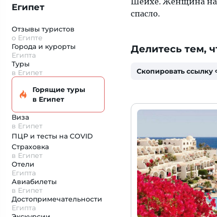
Шейхе. Женщина нах
Египет
спасло.
Отзывы туристов
о Египте
Города и курорты
Делитесь тем, ч
Египта
Туры
Скопировать ссылку
в Египет
Горящие туры
в Египет
Виза
в Египет
ПЦР и тесты на COVID
Страховка
в Египет
Отели
Египта
Авиабилеты
в Египет
Достопримеча­тельности
Египта
Экскурсии