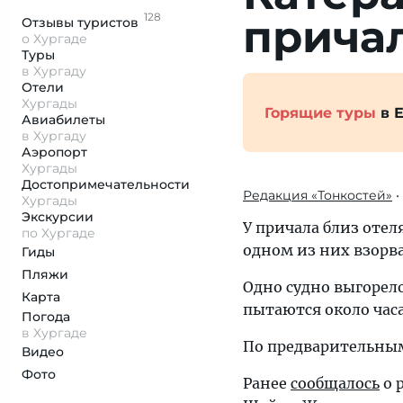
128
при­ча
Отзывы
туристов
о Хургаде
Туры
в Хургаду
Отели
Хургады
Горящие туры
в Е
Авиабилеты
в Хургаду
Аэропорт
Хургады
Достопримеча­тельности
Редакция «Тонкостей»
•
Хургады
Экскурсии
У причала близ отел
по Хургаде
одном из них взорва
Гиды
Пляжи
Одно судно выгорело
Карта
пытаются около час
Погода
в Хургаде
По предварительным
Видео
Фото
Ранее
сообщалось
о 