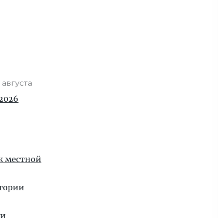
 августа
2026
 к местной
стории
ии