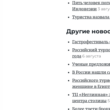
Пять человек пог
Индонезии
3 авг
Туристка назвала
Другие ново
Гастрофестиваль «
Российский турпо
года
6 августа
Ученые предложил
В России нашли с
Российского тури
женщине в Египт
ТЦ «Неглинная» з
центра столицы
5
Более трети брон