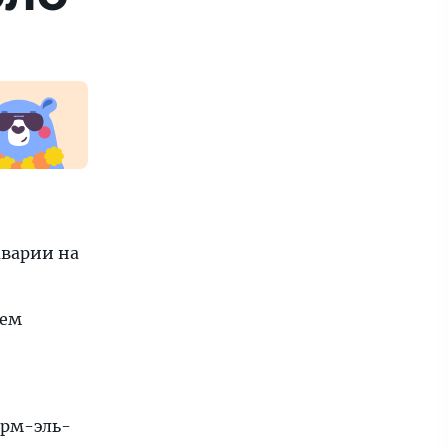
аварии на
нем
арм-эль-