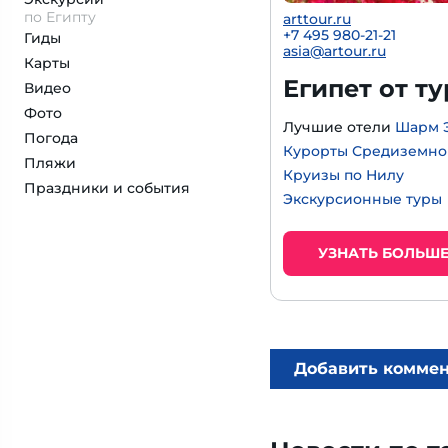
по Египту
arttour.ru
+
7 495 980-21-21
Гиды
asia@artour.ru
Карты
Египет от т
Видео
Фото
Лучшие отели
Шарм 
Погода
Курорты Средиземно
Пляжи
Круизы по Нилу
Праздники и события
Экскурсионные туры
УЗНАТЬ БОЛЬШ
Добавить комме