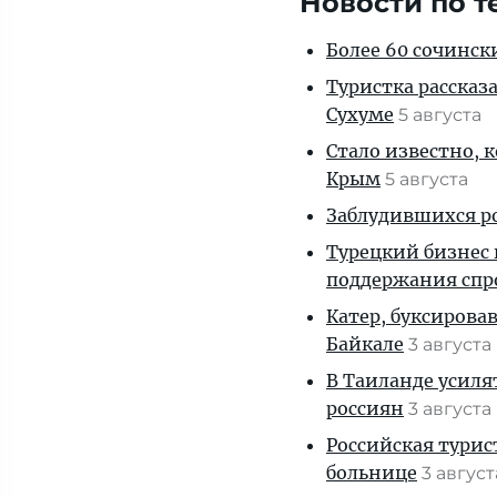
Новости по т
Более 60 сочинск
Туристка рассказ
Сухуме
5 августа
Стало известно, 
Крым
5 августа
Заблудившихся ро
Турецкий бизнес 
поддержания спр
Катер, буксирова
Байкале
3 августа
В Таиланде усиля
россиян
3 августа
Российская турис
больнице
3 авгус