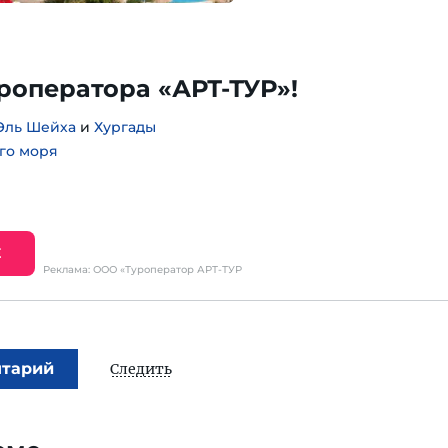
уроператора «АРТ-ТУР»!
Эль Шейха
и
Хургады
го моря
Е
Реклама: ООО «Туроператор АРТ-ТУР
нтарий
Следить