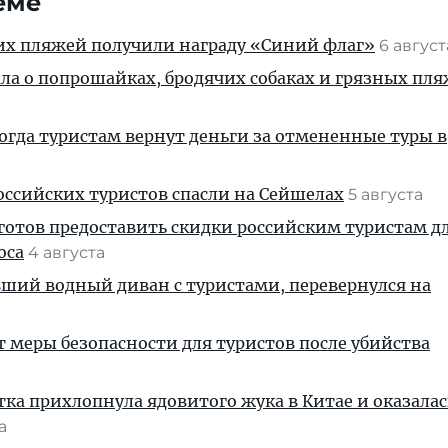
еме
их пляжей получили награду «Синий флаг»
6 авгус
ала о попрошайках, бродячих собаках и грязных пля
когда туристам вернут деньги за отмененные туры в
ссийских туристов спасли на Сейшелах
5 августа
готов предоставить скидки российским туристам д
оса
4 августа
вший водный диван с туристами, перевернулся на
т меры безопасности для туристов после убийства
тка прихлопнула ядовитого жука в Китае и оказалас
та