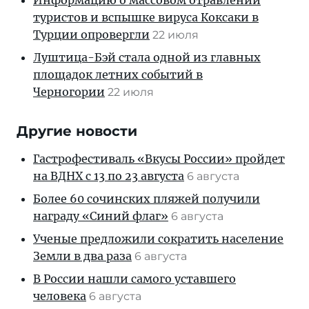
Информацию о массовом отравлении
туристов и вспышке вируса Коксаки в
Турции опровергли
22 июля
Луштица-Бэй стала одной из главных
площадок летних событий в
Черногории
22 июля
Другие новости
Гастрофестиваль «Вкусы России» пройдет
на ВДНХ с 13 по 23 августа
6 августа
Более 60 сочинских пляжей получили
награду «Синий флаг»
6 августа
Ученые предложили сократить население
Земли в два раза
6 августа
В России нашли самого уставшего
человека
6 августа