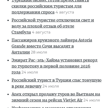
Турецкий бизнес готов предоставить
скидки российским туристам для
поддержания спроса
4 августа
Российской туристке отключили свет и
воду за плохой отзыв об отеле
Стамбула
4 августа
Пассажиров круизного лайнера Astoria
Grande вместо Сочи высадят в
Анталии
28 июля
Эмират Рас-эль-Хайма установил рекорд
по турпотоку в первой половине 2026
года
24 июля
Российский турист в Турции спас тонущую
в реке девочку
24 июля
Anex открыл продажу туров во Вьетнам на
зимний сезон на рейсах Vietjet Air
24 июля