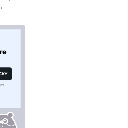
та
те
СКУ
ься