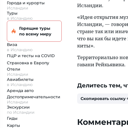
Города и курорты
Исландии.
Исландии
Туры
«Идея открытия музе
в Исландию
Исландии, — говорит
Горящие туры
стране так или инач
по всему миру
что вы как бы идете
Виза
киты».
в Исландию
ПЦР и тесты на COVID
Территориально нов
Страховка
в Европу
гавани Рейкьявика.
Отели
Исландии
Авиабилеты
в Исландию
Делитесь тем, ч
Аренда авто
Достопримеча­тельности
Скопировать ссылку
Исландии
Экскурсии
по Исландии
Гиды
Комментари
Карты