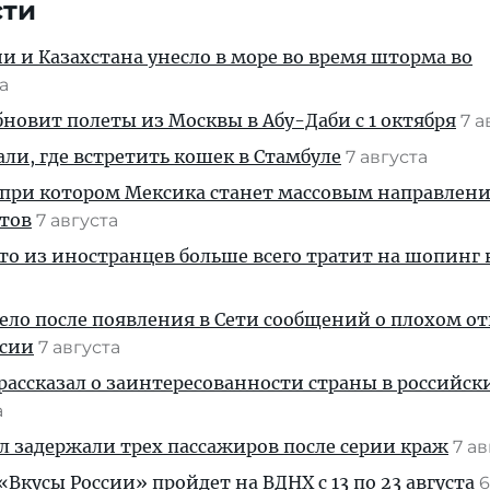
сти
ии и Казахстана унесло в море во время шторма во
та
новит полеты из Москвы в Абу-Даби с 1 октября
7 а
али, где встретить кошек в Стамбуле
7 августа
 при котором Мексика станет массовым направлен
стов
7 августа
кто из иностранцев больше всего тратит на шопинг 
дело после появления в Сети сообщений о плохом 
ссии
7 августа
рассказал о заинтересованности страны в российск
а
ул задержали трех пассажиров после серии краж
7 а
Вкусы России» пройдет на ВДНХ с 13 по 23 августа
6