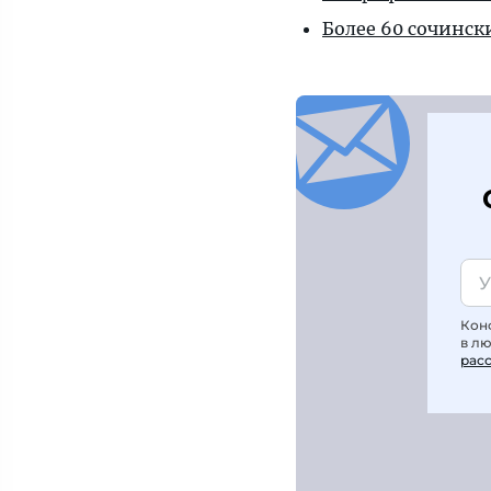
Более 60 сочинск
Кон
в л
рас