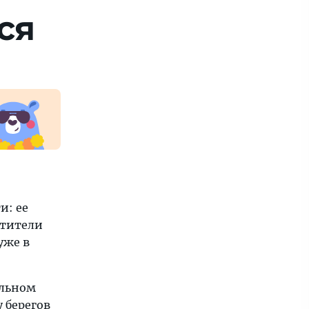
ся
и: ее
етители
уже в
альном
 берегов