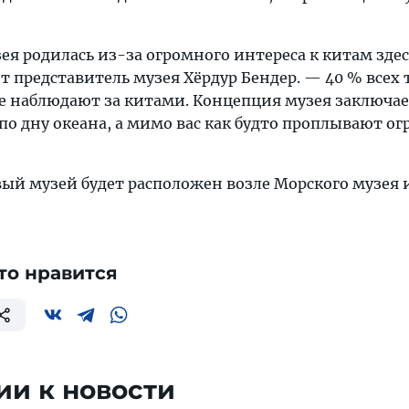
я родилась из-за огромного интереса к китам здес
 представитель музея Хёрдур Бендер. — 40 % всех 
е наблюдают за китами. Концепция музея заключае
 по дну океана, а мимо вас как будто проплывают о
ый музей будет расположен возле Морского музея 
то нравится
и к новости