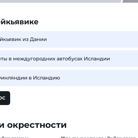
ейкьявике
ейкьявик из Дании
еты в междугородних автобусах Исландии
 Финляндии в Исландию
ОС
и окрестности