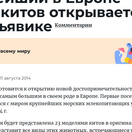
китов открывает
ьявике
Комментарии
 всему миру
 11 августа 2014
отовится к открытию новой достопримечательност
 самым большим в своем роде в Европе. Первые пос
ься с миром крупнейших морских млекопитающих 
 г.
я будет представлена 23 моделями китов в оригин
едставит все виды этих животных, встречающиеся у