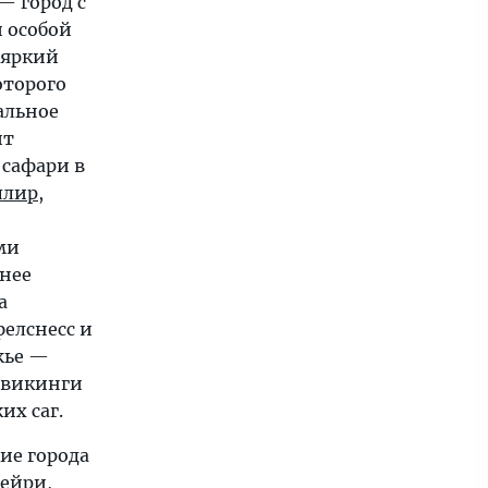
— город с
 особой
 яркий
оторого
альное
ит
 сафари в
ллир
,
ми
нее
а
елснесс и
жье —
 викинги
их саг.
ие города
рейри
,