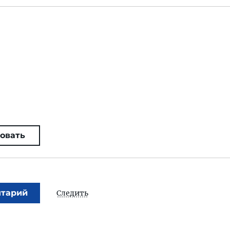
овать
нтарий
Следить