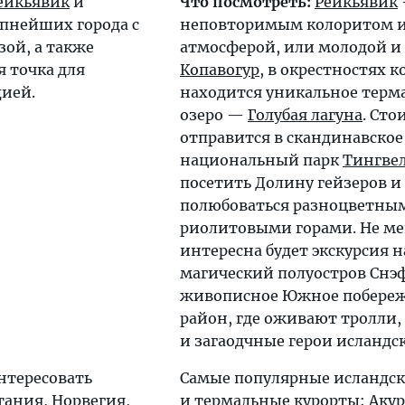
ейкьявик
и
Что посмотреть:
Рейкьявик
пнейших города с
неповторимым колоритом и
зой, а также
атмосферой, или молодой и
я точка для
Копавогур
, в окрестностях к
дией.
находится уникальное терм
озеро —
Голубая лагуна
. Сто
отправится в скандинавское
национальный парк
Тингве
посетить Долину гейзеров и
полюбоваться разноцветны
риолитовыми горами. Не ме
интересна будет экскурсия н
магический полуостров Снэф
живописное Южное побере
район, где оживают тролли,
и загаодчные герои исландск
нтересовать
Самые популярные исландск
тания
,
Норвегия
,
и термальные курорты:
Аку