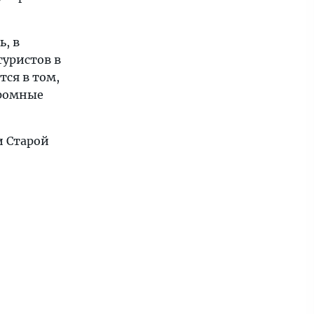
ь, в
туристов в
тся в том,
громные
и Старой