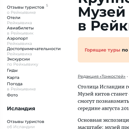
5
Музей 
Отзывы
туристов
о Рейкьявике
Отели
в Рейк
Рейкьявика
Авиабилеты
в Рейкьявик
Аэропорт
Рейкьявика
Достопримеча­тельности
Горящие туры
по
Рейкьявика
Экскурсии
по Рейкьявику
Гиды
Редакция «Тонкостей»
•
Карта
Погода
Столица Исландии г
в Рейкьявике
Музей китов станет
Фото
смогут познакомит
Исландия
середине августа 2014
Основная экспозици
Отзывы туристов
об Исландии
масштабе: музей пр