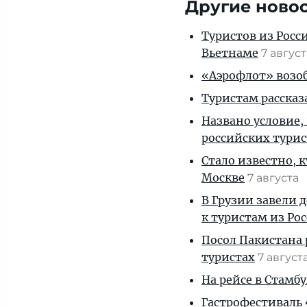
Другие ново
Туристов из Росс
Вьетнаме
7 авгус
«Аэрофлот» возоб
Туристам рассказ
Названо условие,
российских тури
Стало известно, 
Москве
7 августа
В Грузии завели 
к туристам из Ро
Посол Пакистана 
туристах
7 август
На рейсе в Стамб
Гастрофестиваль «