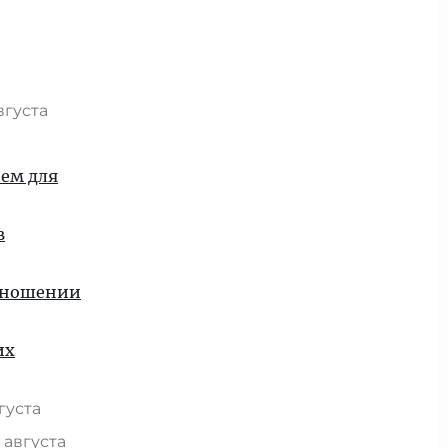
вгуста
ием для
в
отношении
их
вгуста
 августа