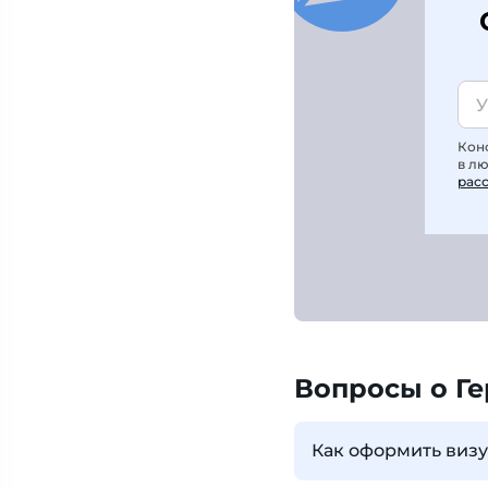
Кон
в л
рас
Вопросы о Г
Как оформить визу