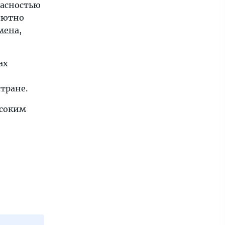
пасностью
лютно
мена
,
ах
тране.
ысоким