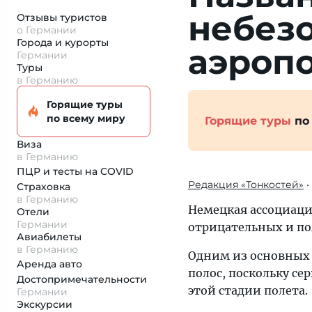
небез
Отзывы туристов
о Германии
Города и курорты
аэроп
Германии
Туры
в Германию
Горящие туры
по всему миру
Горящие туры
по
Виза
в Германию
ПЦР и тесты на COVID
Редакция «Тонкостей»
•
Страховка
в Германию
Немецкая ассоциаци
Отели
Германии
отрицательных и по
Авиабилеты
в Германию
Одним из основных 
Аренда авто
полос, поскольку с
Достопримеча­тельности
этой стадии полета.
Германии
Экскурсии