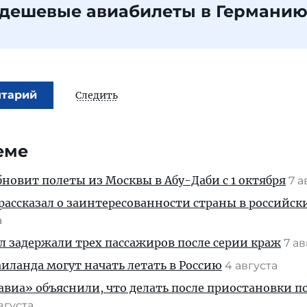
 дешевые авиабилеты в Германи
нтарий
Следить
еме
новит полеты из Москвы в Абу-Даби с 1 октября
7 а
рассказал о заинтересованности страны в российск
а
ул задержали трех пассажиров после серии краж
7 а
ланда могут начать летать в Россию
4 августа
иа» объяснили, что делать после приостановки п
августа