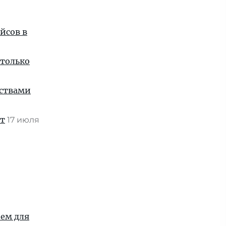
йсов в
 только
нствами
ат
17 июля
ием для