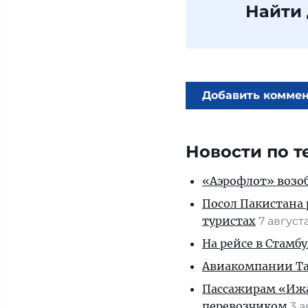
Найти
Добавить комме
Новости по т
«Аэрофлот» возоб
Посол Пакистана 
туристах
7 август
На рейсе в Стамб
Авиакомпании Таи
Пассажирам «Ижав
перевозчиком
3 