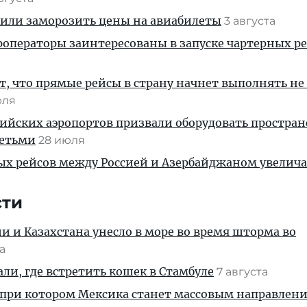
жили заморозить цены на авиабилеты
3 августа
операторы заинтересованы в запуске чартерных ре
, что прямые рейсы в страну начнет выполнять не
юля
ийских аэропортов призвали оборудовать простра
детьми
28 июля
ых рейсов между Россией и Азербайджаном увелич
сти
ии и Казахстана унесло в море во время шторма во
та
али, где встретить кошек в Стамбуле
7 августа
 при котором Мексика станет массовым направлен