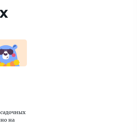
х
осадочных
нно на