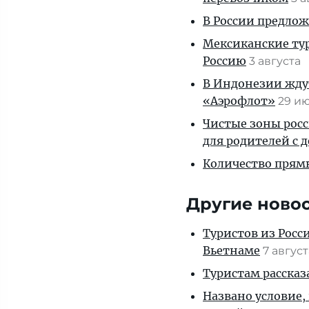
В России предло
Мексиканские тур
Россию
3 августа
В Индонезии ждут
«Аэрофлот»
29 и
Чистые зоны росс
для родителей с 
Количество прям
Другие ново
Туристов из Росс
Вьетнаме
7 авгус
Туристам рассказ
Названо условие,