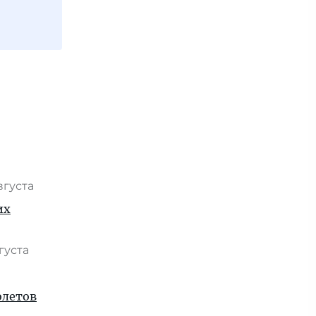
ю
вгуста
их
вгуста
олетов