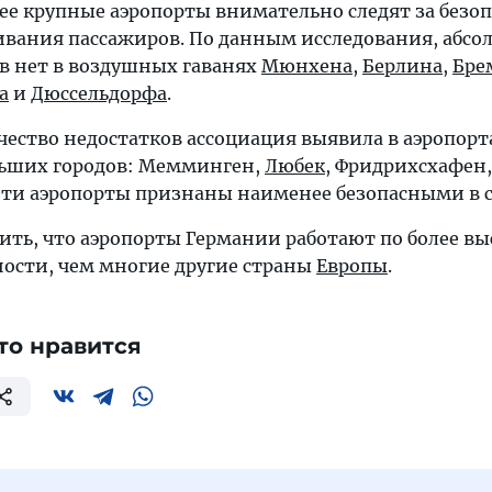
лее крупные аэропорты внимательно следят за безо
ивания пассажиров. По данным исследования, абсо
в нет в воздушных гаванях
Мюнхена
,
Берлина
,
Бре
а
и
Дюссельдорфа
.
чество недостатков ассоциация выявила в аэропорт
льших городов: Мемминген,
Любек
, Фридрихсхафен,
Эти аэропорты признаны наименее безопасными в с
тить, что аэропорты Германии работают по более в
ности, чем многие другие страны
Европы
.
то нравится