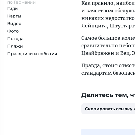
по Германии
Как правило, наибо
Гиды
и качеством обслуж
Карты
никаких недостатко
Видео
Лейпцига
,
Штутгарт
Фото
Самое большое коли
Погода
сравнительно небо
Пляжи
Цвайбрюкен и Вец. 
Праздники и события
Правда, стоит отме
стандартам безопас
Делитесь тем, ч
Скопировать ссылку