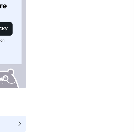
те
СКУ
ься