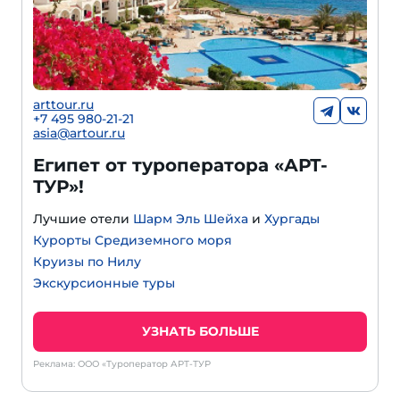
arttour.ru
+
7 495 980-21-21
asia@artour.ru
Египет от туроператора «АРТ-
ТУР»!
Лучшие отели
Шарм Эль Шейха
и
Хургады
Курорты Средиземного моря
Круизы по Нилу
Экскурсионные туры
УЗНАТЬ БОЛЬШЕ
Реклама: ООО «Туроператор АРТ-ТУР