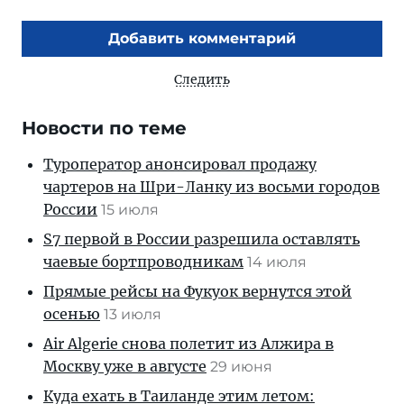
Добавить комментарий
Следить
Новости по теме
Туроператор анонсировал продажу
чартеров на Шри-Ланку из восьми городов
России
15 июля
S7 первой в России разрешила оставлять
чаевые бортпроводникам
14 июля
Прямые рейсы на Фукуок вернутся этой
осенью
13 июля
Air Algerie снова полетит из Алжира в
Москву уже в августе
29 июня
Куда ехать в Таиланде этим летом: