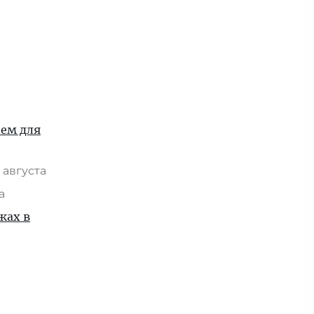
ием для
 августа
та
жах в