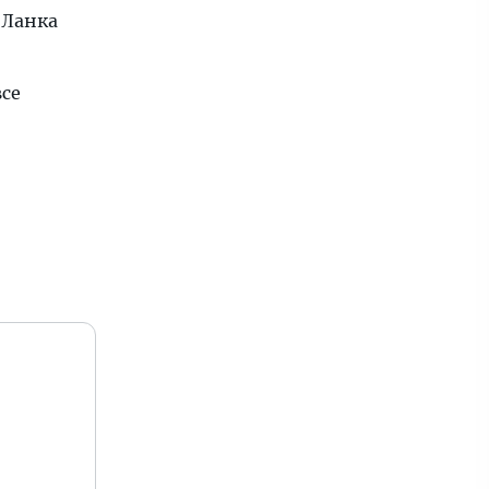
-Ланка
все