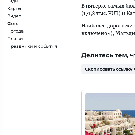
Гиды
В пятерке самых бюд
Карты
(171,8 тыс. RUB) и Кат
Видео
Фото
Наиболее дорогими н
Погода
включено»), Мальдив
Пляжи
Праздники и события
Делитесь тем, ч
Скопировать ссылку