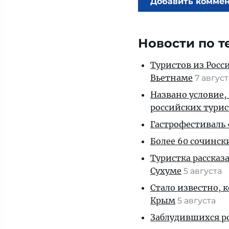
Добавить комме
Новости по т
Туристов из Росс
Вьетнаме
7 авгус
Названо условие,
российских тури
Гастрофестиваль «
Более 60 сочинск
Туристка рассказ
Сухуме
5 августа
Стало известно, 
Крым
5 августа
Заблудившихся ро