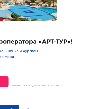
уроператора «АРТ-ТУР»!
Эль Шейха
и
Хургады
го моря
Е
Реклама: ООО «Туроператор АРТ-ТУР