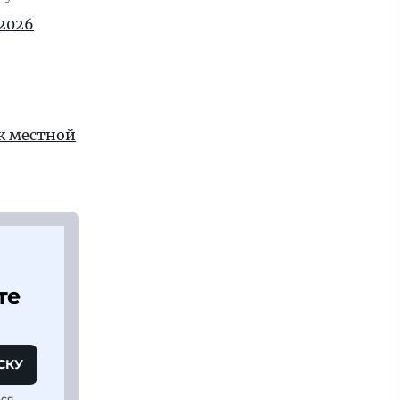
2026
 к местной
те
СКУ
ься