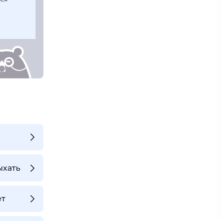
ыхать
ет