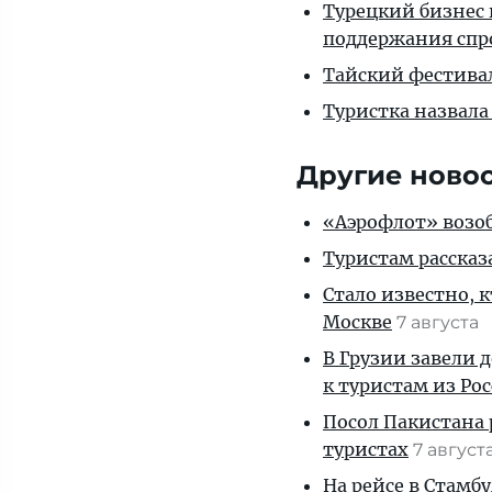
Турецкий бизнес 
поддержания спр
Тайский фестива
Туристка назвала
Другие ново
«Аэрофлот» возоб
Туристам рассказ
Стало известно, 
Москве
7 августа
В Грузии завели 
к туристам из Ро
Посол Пакистана 
туристах
7 август
На рейсе в Стамб