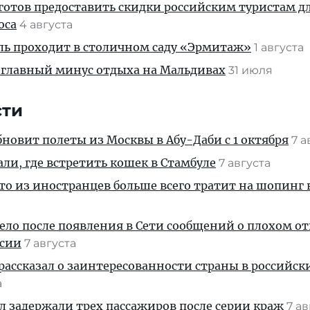
готов предоставить скидки российским туристам д
оса
4 августа
ль проходит в столичном саду «Эрмитаж»
1 августа
 главный минус отдыха на Мальдивах
31 июля
сти
новит полеты из Москвы в Абу-Даби с 1 октября
7 а
али, где встретить кошек в Стамбуле
7 августа
кто из иностранцев больше всего тратит на шопинг 
дело после появления в Сети сообщений о плохом 
ссии
7 августа
рассказал о заинтересованности страны в российск
а
ул задержали трех пассажиров после серии краж
7 а