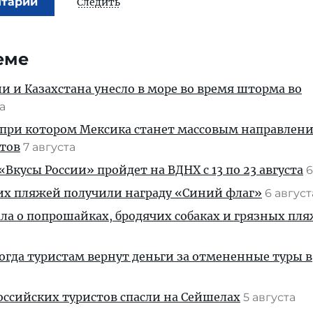
нтарий
Следить
еме
ии и Казахстана унесло в море во время шторма во
та
 при котором Мексика станет массовым направлен
стов
7 августа
Вкусы России» пройдет на ВДНХ с 13 по 23 августа
6
их пляжей получили награду «Синий флаг»
6 авгус
ала о попрошайках, бродячих собаках и грязных пля
когда туристам вернут деньги за отмененные туры в
ссийских туристов спасли на Сейшелах
5 августа