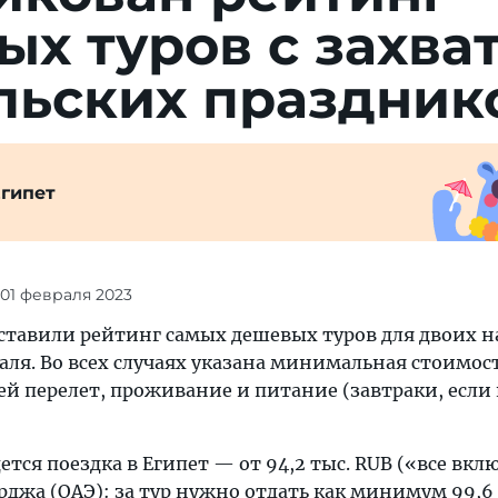
х туров с захва
льских праздник
гипет
 01 февраля 2023
ставили рейтинг самых дешевых туров для двоих на
раля. Во всех случаях указана минимальная стоимос
й перелет, проживание и питание (завтраки, если
ется поездка в Египет — от 94,2 тыс. RUB («все вкл
джа (ОАЭ): за тур нужно отдать как минимум 99,6 