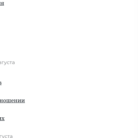
ля
вгуста
в
отношении
их
вгуста