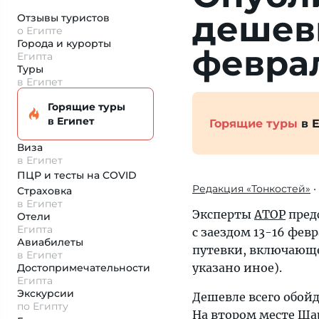
дешевы
Отзывы туристов
о Египте
Города и курорты
февра
Египта
Туры
в Египет
Горящие туры
в Египет
Горящие туры
в Е
Виза
в Египет
ПЦР и тесты на COVID
Редакция «Тонкостей»
•
Страховка
в Египет
Эксперты
АТОР
пред
Отели
Египта
с заездом 13-16 фев
Авиабилеты
путевки, включающе
в Египет
указано иное).
Достопримеча­тельности
Египта
Экскурсии
Дешевле всего обойд
по Египту
На втором месте Шар