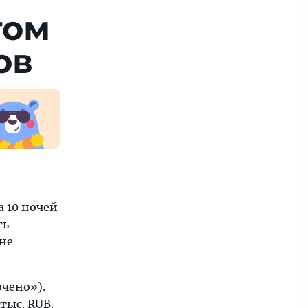
том
ов
 10 ночей
ть
 не
ючено»).
тыс. RUB.