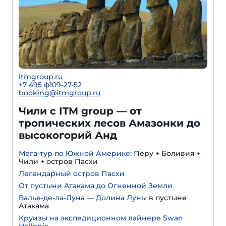
itmgroup.ru
+7 495 ф109-27-52
booking@itmgroup.ru
Чили с ITM group — от
тропических лесов Амазонки до
высокогорий Анд
Мега-тур по Южной Америке
: Перу + Боливия +
Чили + остров Пасхи
Легендарный остров Пасхи
От пустыни Атакама до Огненной Земли
Валье-де-ла-Луна — Долина Луны
в пустыне
Атакама
Круизы на экспедиционном лайнере Swan