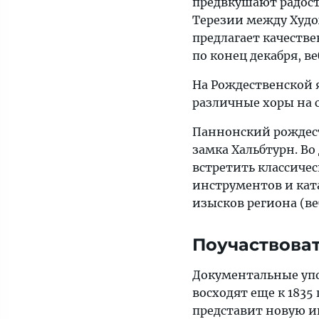
предвкушают радост
Терезии между Худ
предлагает качеств
по конец декабря, ве
На Рождественской 
различные хоры на с
Паннонский рождест
замка Хальбтурн. В
встретить классиче
инструментов и кат
изысков региона (ве
Поучаствова
Документальные уп
восходят еще к 1835 
представит новую и