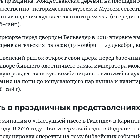
ь праздника. Рождественская деревня на площади
ожественно-историческим музеем и Музеем естест
енные изделия художественного ремесла (с середин
б-сайт).
ярмарке перед дворцом Бельведер в 2010 впервые в
цене ангельских голосов (19 ноября — 23 декабря, в
венский рынок откроет свои двери перед барочны
о дворе бывшего охотничьего замка императора мо
скую рождественскую комбинацию: от ансамбля ду
ания на пони до испускающего пар пунша и кулин
б-сайт).
ть в праздничных представления
оминания о «Пастушьей пьесе в Гмюнде» в
Каринт
году. В 2010 году Школа верховой езды в Лодроне сн
нсценировку оперетты на тему библейских событий