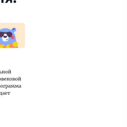
льной
овековой
рограмма
щает