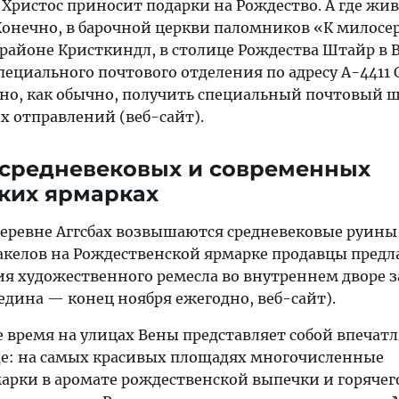
Христос приносит подарки на Рождество. А где жи
Конечно, в барочной церкви паломников «К милос
 районе Кристкиндл, в столице Рождества Штайр в 
пециального почтового отделения по адресу A-4411 C
о, как обычно, получить специальный почтовый 
х отправлений (веб-сайт).
 средневековых и современных
ких ярмарках
 деревне Аггсбах возвышаются средневековые руины
факелов на Рождественской ярмарке продавцы предл
ия художественного ремесла во внутреннем дворе з
едина — конец ноября ежегодно, веб-сайт).
 время на улицах Вены представляет собой впечат
е: на самых красивых площадях многочисленные
арки в аромате рождественской выпечки и горячег