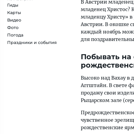
В Австрии младенец 
Гиды
младенец Христос? 
Карты
младенцу Христу» в
Видео
Австрии. В окошке с
Фото
каждый ноябрь можн
Погода
для поздравительны
Праздники и события
Побывать на
рождественс
Высоко над Вахау в
Аггштайн. В свете 
продажу свои издел
Рыцарском зале (сер
Предрождественское
чувственное зрелищ
рождественские ярм