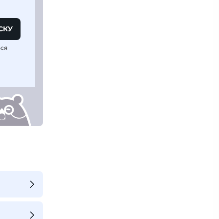
СКУ
ься