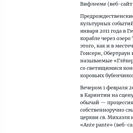
Вифлееме (веб-сайт)
Предрождественские
культурных событий
января 2011 года в 
корабле через озеро
этого, как и в мест
Гоисерн, Обертраун
называемые «Глёкер
со светящимися кон
коровьих бубенчиков
Вечером 1 февраля 2
в Каринтии на сцен
обычай — процессия
собственноручно см
церкви св. Михаэля 
«Ante pante» (веб-са