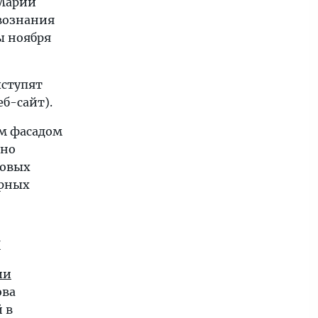
 Марии
вознания
ы ноября
ыступят
еб-сайт).
м фасадом
жно
ховых
арных
х
ии
ова
 в