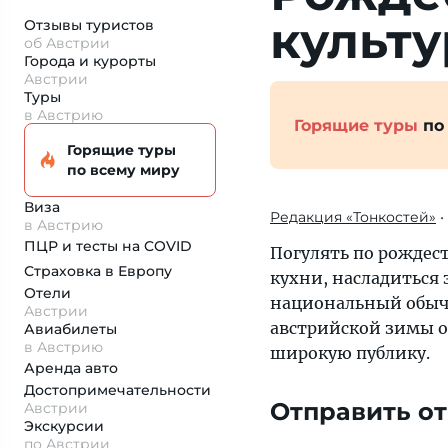
культу
Отзывы туристов
об Австрии
Города и курорты
Австрии
Туры
в Австрию
Горящие туры
по
Горящие туры
по всему миру
Виза
Редакция «Тонкостей»
•
в Австрию
ПЦР и тесты на COVID
Погулять по рождес
Страховка
в Европу
кухни, насладиться
Отели
национальный обыча
Австрии
австрийской зимы о
Авиабилеты
в Австрию
широкую публику.
Аренда авто
Достопримеча­тельности
Отправить о
Австрии
Экскурсии
по Австрии