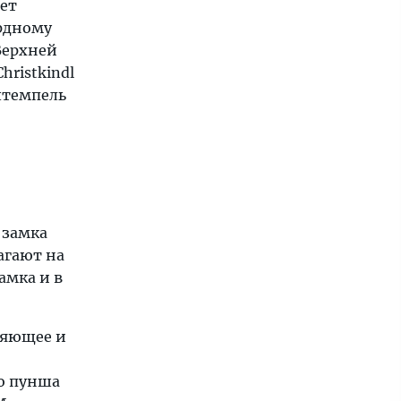
вет
ердному
Верхней
hristkindl
штемпель
 замка
агают на
амка и в
ляющее и
о пунша