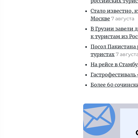
российских тури
Стало известно, 
Москве
7 августа
В Грузии завели 
к туристам из Ро
Посол Пакистана 
туристах
7 август
На рейсе в Стамб
Гастрофестиваль «
Более 60 сочинск