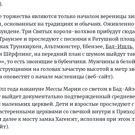
.
 торжества являются только началом вереницы з
, основанных на традициях и обычаях. Оживленно 
Гмундене. Три Святых короля-волхвов прибудут сюда
 Траунзее и проследуют с песнями к Ратушной площ
ечках Трункирхен, Альтмюнстер, Ебензее,
Бад-Ишль
,
 и Шёрфлинг, на передний план с шумом выйдут та
», то есть звонящие в бубенчики. Мужчины в бело
струкциями на головах зачастую высотой в метр з
 оповестят о начале масленицы (веб-сайт).
011 года накануне Мессы Марии со светом в Бад-Ай
у выйдет документально подтвержденный среднев
 маленьких церквей. Дети и взрослые проследуют с
астеренными церквями со свечкой внутри к Прихо
и далее к мосту замка Хагенэгг, исполняя при этом
йт).