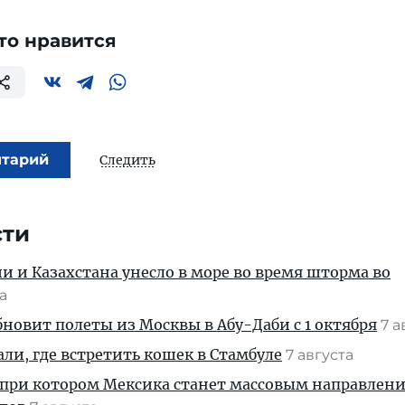
то нравится
нтарий
Следить
сти
ии и Казахстана унесло в море во время шторма во
та
новит полеты из Москвы в Абу-Даби с 1 октября
7 а
али, где встретить кошек в Стамбуле
7 августа
 при котором Мексика станет массовым направлен