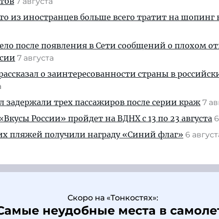
стов
7 августа
кто из иностранцев больше всего тратит на шопинг 
дело после появления в Сети сообщений о плохом 
ссии
7 августа
рассказал о заинтересованности страны в российск
а
ул задержали трех пассажиров после серии краж
7 а
Вкусы России» пройдет на ВДНХ с 13 по 23 августа
6
их пляжей получили награду «Синий флаг»
6 авгус
Скоро на «Тонкостях»:
Самые неудобные места в самоле