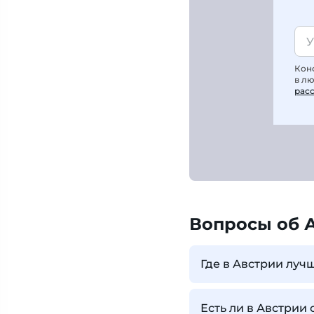
Кон
в л
рас
Вопросы об 
Где в Австрии луч
Есть ли в Австрии 