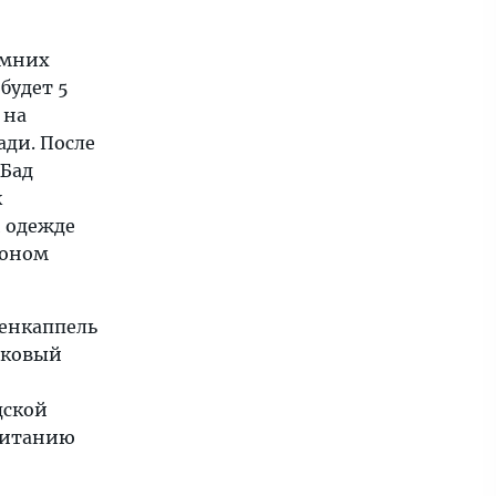
имних
будет 5
 на
ади. После
 Бад
к
й одежде
воном
зенкаппель
ековый
дской
 литанию