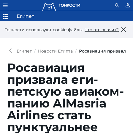
Египет
Тонкости используют сookie-файлы.
Что это значит?
Египет
Новости Египта
Росавиация призвала ег
Росавиация
призвала еги­
петс­кую авиа­ком­
па­нию AlMasria
Airlines стать
пункту­альнее