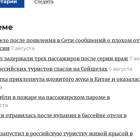
нтарий
Следить
еме
дело после появления в Сети сообщений о плохом 
ссии
7 августа
ул задержали трех пассажиров после серии краж
7 а
ссийских туристов спасли на Сейшелах
5 августа
тка прихлопнула ядовитого жука в Китае и оказалас
та
ибли в пожаре на пассажирском пароме в
уста
и отравилась после купания в бассейне отеля в
запустил в российскую туристку живой крысой в