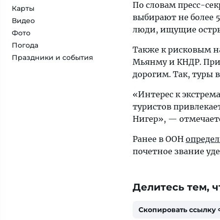
По словам пресс-се
Карты
выбирают не более 
Видео
люди, ищущие остр
Фото
Погода
Также к рисковым н
Праздники и события
Мьянму и КНДР. При
дорогим. Так, туры 
«Интерес к экстрема
туристов привлекает
Нигер», — отмечаетс
Ранее в ООН
опреде
почетное звание уд
Делитесь тем, ч
Скопировать ссылку