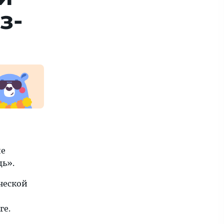
з­
ие
щь».
ческой
ге.