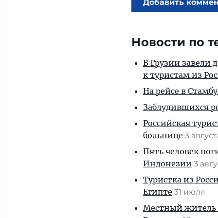
Добавить комме
Новости по т
В Грузии завели 
к туристам из Ро
На рейсе в Стамб
Заблудившихся ро
Российская турис
больнице
3 авгус
Пять человек пог
Индонезии
3 авг
Туристка из Росси
Египте
31 июля
Местный житель 