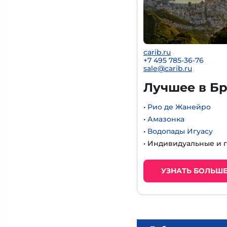
carib.ru
+7 495 785-36-76
sale@carib.ru
Лучшее в Б
•
Рио де Жанейро
•
Амазонка
•
Водопады Игуасу
• Индивидуальные и 
УЗНАТЬ БОЛЬШ