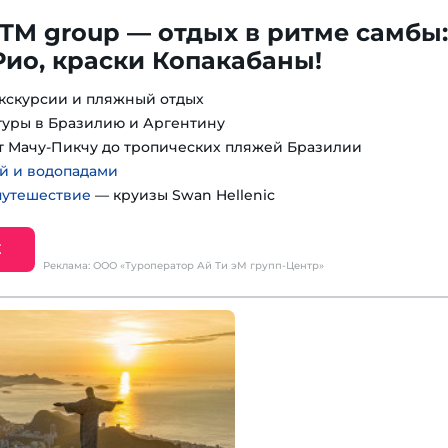
ITM group — отдых в ритме самбы:
Рио, краски Копакабаны!
экскурсии и пляжный отдых
уры в Бразилию и Аргентину
т Мачу-Пикчу до тропических пляжей Бразилии
й и водопадами
утешествие
— круизы Swan Hellenic
Е
Реклама: ООО «Туроператор Ай Ти эМ групп-Центр»