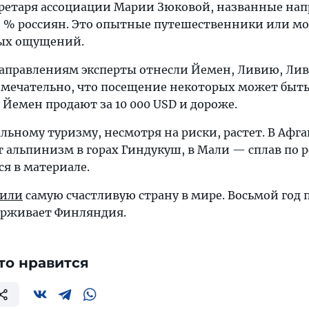
кретаря ассоциации Марии Зюковой, названные на
5 % россиян. Это опытные путешественники или м
ых ощущений.
аправлениям эксперты отнесли Йемен, Ливию, Лив
мечательно, что посещение некоторых может быть
в Йемен продают за 10 000 USD и дороже.
льному туризму, несмотря на риски, растет. В Афг
 альпинизм в горах Гиндукуш, в Мали — сплав по р
я в материале.
лили
самую счастливую страну в мире. Восьмой год 
ерживает Финляндия.
то нравится