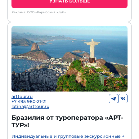
УЗНАТЬ БОЛЬШЕ
Реклама: ООО «Карибский клуб»
arttour.ru
+
7 495 980-21-21
latina@arttour.ru
Бразилия от туроператора «АРТ-
ТУР»!
Индивидуальные и групповые экскурсионные +