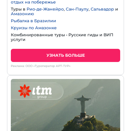
отдых на побережье
Туры в
Рио-де-Жанейро
,
Сан-Паулу
,
Сальвадор
и
Амазонию
Рыбалка в Бразилии
Круизы по Амазонке
Комбинированные туры • Русские гиды и ВИП
услуги
УЗНАТЬ БОЛЬШЕ
Реклама: ООО «Туроператор АРТ-ТУР»