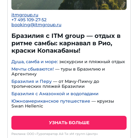
itmgroup.ru
+7 495 109-27-52
booking@itmgroup.ru
Бразилия с ITM group — отдых в
ритме самбы: карнавал в Рио,
краски Копакабаны!
Душа, самба и море:
экскурсии и пляжный отдых
Мечты сбываются!
— туры в Бразилию и
Аргентину
Бразилия и Перу
— от Мачу-Пикчу до
тропических пляжей Бразилии
Бразилия с Амазонкой и водопадами
Южноамериканское путешествие
— круизы
Swan Hellenic
УЗНАТЬ БОЛЬШЕ
Реклама: ООО «Туроператор Ай Ти эМ групп-Центр»