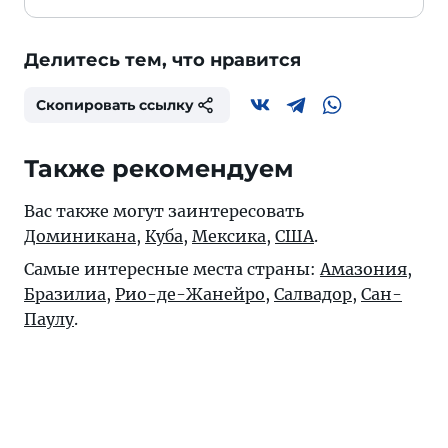
Делитесь тем, что нравится
Скопировать ссылку
Также рекомендуем
Вас также могут заинтересовать
Доминикана
,
Куба
,
Мексика
,
США
.
Самые интересные места страны:
Амазония
,
Бразилиа
,
Рио-де-Жанейро
,
Салвадор
,
Сан-
Паулу
.