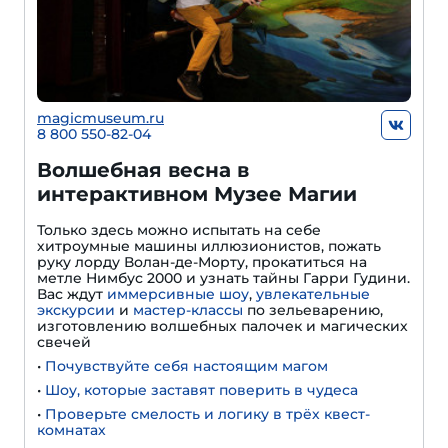
magicmuseum.ru
8 800 550-82-04
Волшебная весна в
интерактивном Музее Магии
Только здесь можно испытать на себе
хитроумные машины иллюзионистов, пожать
руку лорду Волан-де-Морту, прокатиться на
метле Нимбус 2000 и узнать тайны Гарри Гудини.
Вас ждут
иммерсивные шоу
,
увлекательные
экскурсии
и
мастер-классы
по зельеварению,
изготовлению волшебных палочек и магических
свечей
•
Почувствуйте себя настоящим магом
•
Шоу, которые заставят поверить в чудеса
•
Проверьте смелость и логику в трёх квест-
комнатах