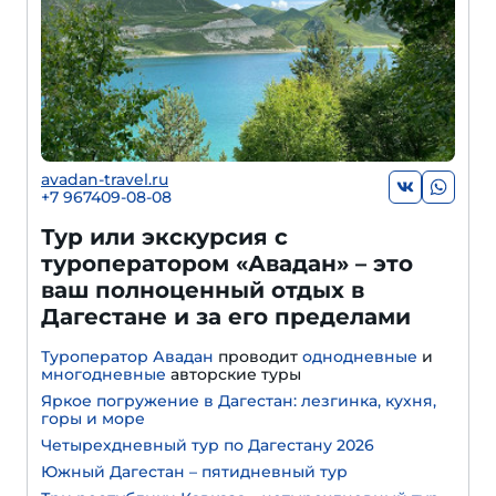
avadan-travel.ru
+7 967409-08-08
Тур или экскурсия с
туроператором «Авадан» – это
ваш полноценный отдых в
Дагестане и за его пределами
Туроператор Авадан
проводит
однодневные
и
многодневные
авторские туры
Яркое погружение в Дагестан: лезгинка, кухня,
горы и море
Четырехдневный тур по Дагестану 2026
Южный Дагестан – пятидневный тур