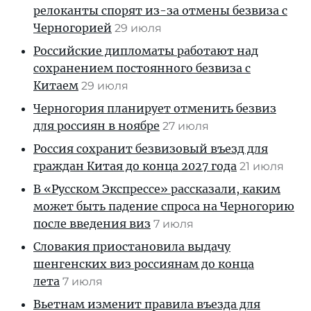
релоканты спорят из-за отмены безвиза с
Черногорией
29 июля
Российские дипломаты работают над
сохранением постоянного безвиза с
Китаем
29 июля
Черногория планирует отменить безвиз
для россиян в ноябре
27 июля
Россия сохранит безвизовый въезд для
граждан Китая до конца 2027 года
21 июля
В «Русском Экспрессе» рассказали, каким
может быть падение спроса на Черногорию
после введения виз
7 июля
Словакия приостановила выдачу
шенгенских виз россиянам до конца
лета
7 июля
Вьетнам изменит правила въезда для