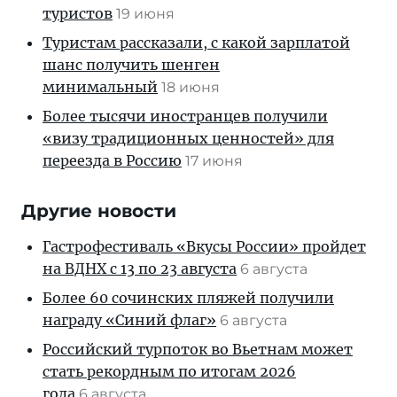
туристов
19 июня
Туристам рассказали, с какой зарплатой
шанс получить шенген
минимальный
18 июня
Более тысячи иностранцев получили
«визу традиционных ценностей» для
переезда в Россию
17 июня
Другие новости
Гастрофестиваль «Вкусы России» пройдет
на ВДНХ с 13 по 23 августа
6 августа
Более 60 сочинских пляжей получили
награду «Синий флаг»
6 августа
Российский турпоток во Вьетнам может
стать рекордным по итогам 2026
года
6 августа