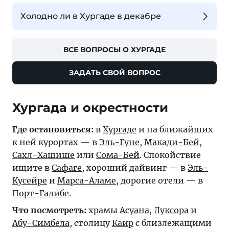
Холодно ли в Хургаде в декабре
ВСЕ ВОПРОСЫ О ХУРГАДЕ
ЗАДАТЬ СВОЙ ВОПРОС
Хургада и окрестности
Где остановиться:
в
Хургаде
и на ближайших
к ней курортах — в
Эль-Гуне
,
Макади-Бей
,
Сахл-Хашише
или
Сома-Бей
. Спокойствие
ищите в
Сафаге
, хороший дайвинг — в
Эль-
Кусейре
и
Марса-Аламе
, дорогие отели — в
Порт-Галибе
.
Что посмотреть:
храмы
Асуана
,
Луксора
и
Абу-Симбела
, столицу
Каир
с близлежащими