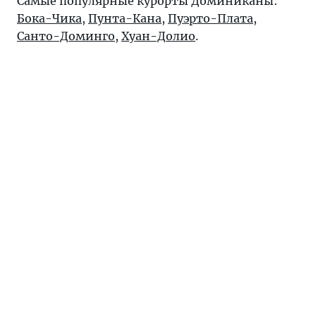
Самые популярные курорты Доминиканы:
Бока-Чика
,
Пунта-Кана
,
Пуэрто-Плата
,
Санто-Доминго
,
Хуан-Долио
.