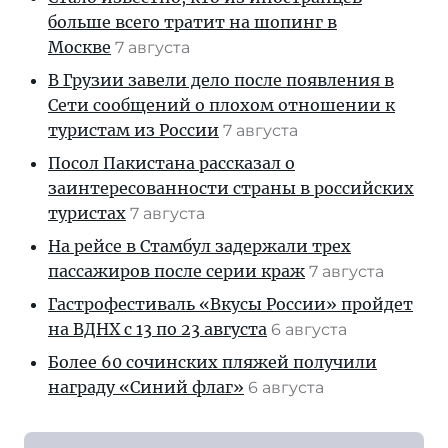
больше всего тратит на шопинг в
Москве
7 августа
В Грузии завели дело после появления в
Сети сообщений о плохом отношении к
туристам из России
7 августа
Посол Пакистана рассказал о
заинтересованности страны в российских
туристах
7 августа
На рейсе в Стамбул задержали трех
пассажиров после серии краж
7 августа
Гастрофестиваль «Вкусы России» пройдет
на ВДНХ с 13 по 23 августа
6 августа
Более 60 сочинских пляжей получили
награду «Синий флаг»
6 августа