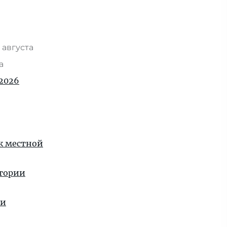
 августа
та
2026
 к местной
стории
ии