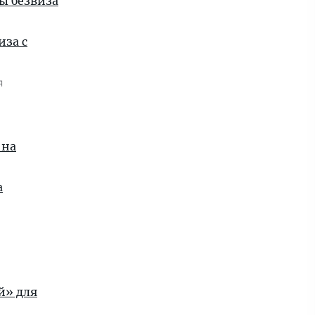
ы безвиза
иза с
я
 на
а
й» для