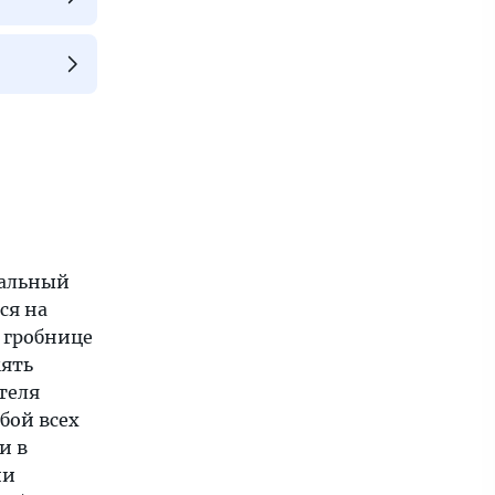
альный
ся на
 гробнице
мять
теля
бой всех
и в
ии