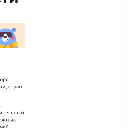
коро
ии, стран
.
чительный
бежных
 чей