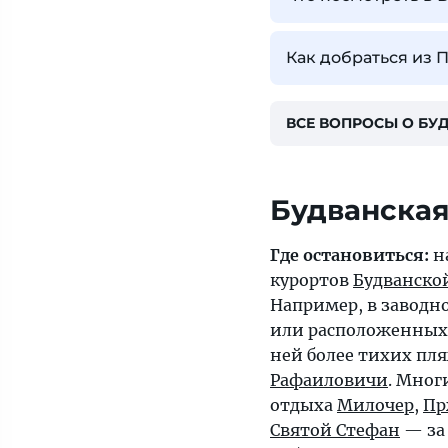
Как добраться из 
ВСЕ ВОПРОСЫ О БУ
Будванская
Где остановиться:
н
курортов
Будванско
Например, в заводн
или расположенных 
ней более тихих пл
Рафаиловичи
. Мног
отдыха
Милочер
,
Пр
Святой Стефан
— за 