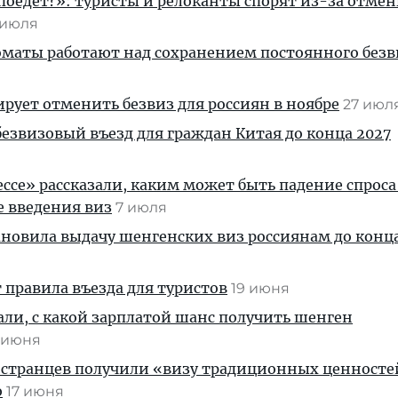
 поедет?»: туристы и релоканты спорят из-за отмен
 июля
маты работают над сохранением постоянного безв
рует отменить безвиз для россиян в ноябре
27 июл
безвизовый въезд для граждан Китая до конца 2027
ессе» рассказали, каким может быть падение спроса
е введения виз
7 июля
новила выдачу шенгенских виз россиянам до конц
правила въезда для туристов
19 июня
али, с какой зарплатой шанс получить шенген
 июня
остранцев получили «визу традиционных ценносте
ю
17 июня