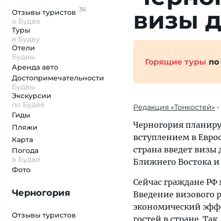
36
ви­зы 
Отзывы
туристов
о Будве
Туры
в Будву
Отели
Будвы
Горящие туры
по
Аренда авто
Достопримеча­тельности
Будвы
Экскурсии
по Будве
Редакция «Тонкостей»
•
Гиды
Черногория планиру
Пляжи
вступлением в Еврос
Карта
страна введет визы 
Погода
в Будве
Ближнего Востока и
Фото
Сейчас граждане РФ 
Черногория
Введение визового 
экономический эффе
Отзывы туристов
гостей в стране. Так