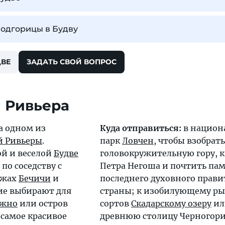
Подгорицы в Будву
ДВЕ
ЗАДАТЬ СВОЙ ВОПРОС
 Ривьера
а одном из
Куда отправиться:
в национ
й Ривьеры
.
парк
Ловчен
, чтобы взобрать
ой и веселой
Будве
головокружительную гору, к
по соседству с
Петра Негоша и почтить па
яжах
Бечичи
и
последнего духовного прави
ие выбирают для
страны; к изобилующему ры
жно
или остров
сортов
Скадарскому озеру
ил
самое красивое
древнюю столицу Черногор