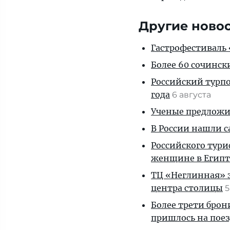
Другие ново
Гастрофестиваль «
Более 60 сочинск
Российский турпо
года
6 августа
Ученые предложил
В России нашли с
Российского тури
женщине в Египт
ТЦ «Неглинная» з
центра столицы
5
Более трети брон
пришлось на пое