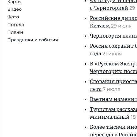
«Кто туда теперь
Карты
с Черногорией
29
Видео
Фото
Российские дипло
Погода
Китаем
29 июля
Пляжи
Черногория плани
Праздники и события
Россия сохранит 
года
21 июля
В «Русском Экспр
Черногорию посл
Словакия приоста
лета
7 июля
Вьетнам изменит 
Туристам рассказ
минимальный
18
Более тысячи ин
переезда в Росси