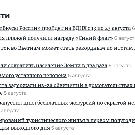
сти
Вкусы России» пройдет на ВДНХ с 13 по 23 августа
6
их пляжей получили награду «Синий флаг»
6 авгус
ток во Вьетнам может стать рекордным по итогам 
и сократить население Земли в два раза
6 августа
амого уставшего человека
6 августа
ста задержали из-за обвинений в домогательствах
е
5 августа
апустил цикл бесплатных экскурсий по скрытой и
 августа
ирований туристического жилья в первом полугод
здки выходного дня
5 августа