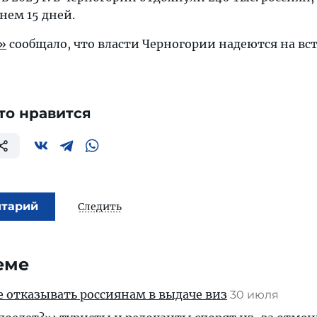
нем 15 дней.
»
сообщало, что власти Черногории надеются на вс
то нравится
нтарий
Следить
еме
е отказывать россиянам в выдаче виз
30 июля