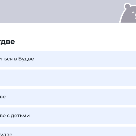
удве
иться в Будве
ве
ве с детьми
Будве