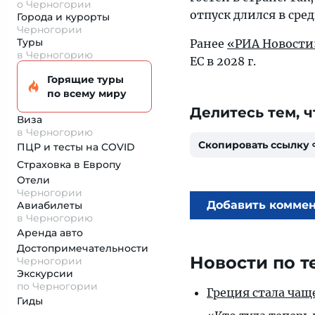
о Черногории
отпуск длился в сред
Города и курорты
Черногории
Туры
Ранее
«РИА Новости
в Черногорию
ЕС в 2028 г.
Горящие туры
по всему миру
Делитесь тем, ч
Виза
в Черногорию
Скопировать ссылку
ПЦР и тесты на COVID
Страховка
в Европу
Отели
Черногории
Добавить комме
Авиабилеты
в Черногорию
Аренда авто
Достопримеча­тельности
Новости по т
Черногории
Экскурсии
по Черногории
Греция стала чащ
Гиды