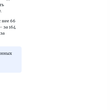
ть
.
с нее 66
 за 164
 за
ранных