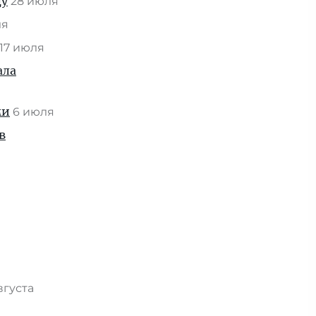
ду
28 июля
ля
17 июля
ала
ми
6 июля
в
вгуста