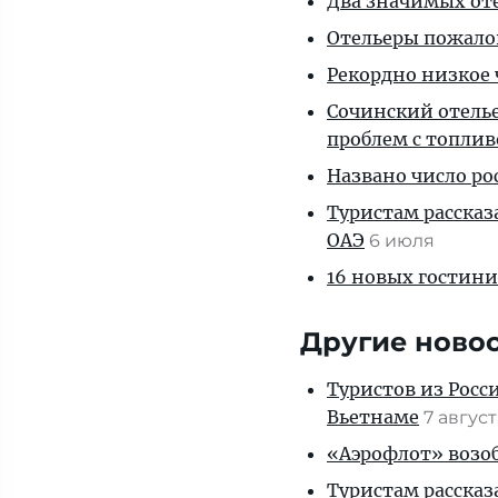
Два значимых оте
Отельеры пожалов
Рекордно низкое 
Сочинский отелье
проблем с топли
Названо число р
Туристам рассказ
ОАЭ
6 июля
16 новых гостини
Другие ново
Туристов из Росс
Вьетнаме
7 авгус
«Аэрофлот» возоб
Туристам рассказ