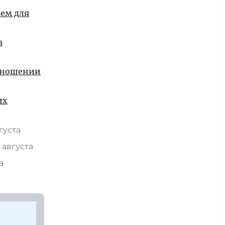
ием для
в
отношении
их
вгуста
 августа
та