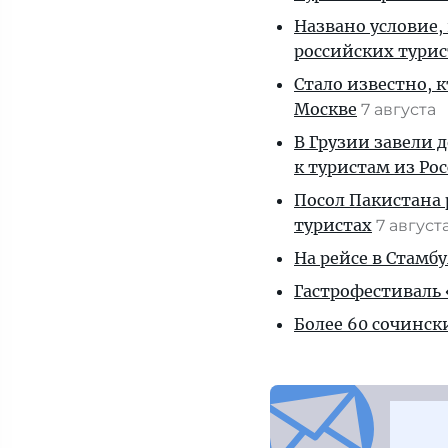
Названо условие,
российских тури
Стало известно, 
Москве
7 августа
В Грузии завели 
к туристам из Ро
Посол Пакистана 
туристах
7 август
На рейсе в Стамб
Гастрофестиваль «
Более 60 сочинск