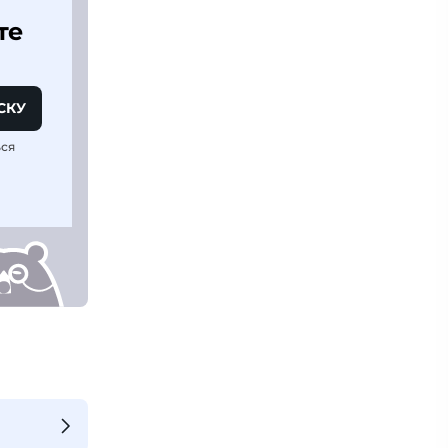
те
СКУ
ься