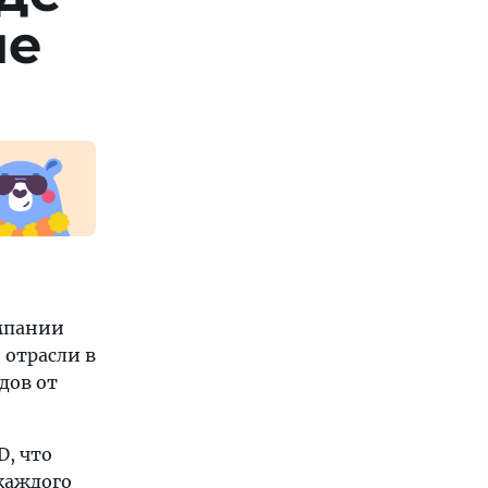
ые
омпании
 отрасли в
дов от
D, что
 каждого