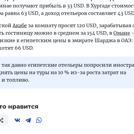
нае получают прибыль в 33 USD. В Хургаде стоимос
 равна 63 USD, а доход отельеров составляет 43 USD
нской
Акабе
за комнату просят 120 USD, зарабатывая 
ь гостиницу можно в среднем за 154 USD, в
Омане
—
изкие к египетским цены в эмирате Шарджа в ОАЭ:
хотят 66 USD.
 так давно египетские отельеры попросили иност
нять цены на туры на 10 % из-за роста затрат на
 и топливо.
то нравится