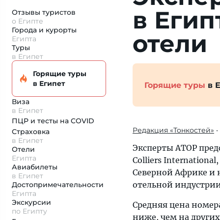
в Еги
Отзывы туристов
о Египте
Города и курорты
отели
Египта
Туры
в Египет
Горящие туры
в Египет
Горящие туры
в Е
Виза
в Египет
ПЦР и тесты на COVID
Редакция «Тонкостей»
•
Страховка
в Египет
Эксперты АТОР пред
Отели
Египта
Colliers Internatio
Авиабилеты
Северной Африке и н
в Египет
отельной индустрии 
Достопримеча­тельности
Египта
Экскурсии
Средняя цена номер
по Египту
ниже, чем на других