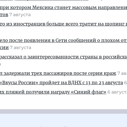
 при котором Мексика станет массовым направлен
стов
7 августа
кто из иностранцев больше всего тратит на шопинг 
дело после появления в Сети сообщений о плохом 
ссии
7 августа
рассказал о заинтересованности страны в российск
а
ул задержали трех пассажиров после серии краж
7 а
Вкусы России» пройдет на ВДНХ с 13 по 23 августа
6
их пляжей получили награду «Синий флаг»
6 авгус