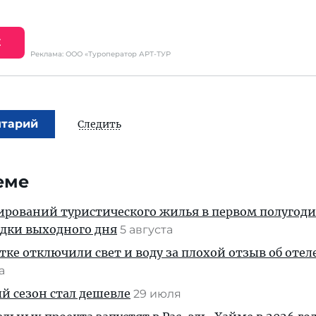
Е
Реклама: ООО «Туроператор АРТ-ТУР
нтарий
Следить
еме
ирований туристического жилья в первом полугод
здки выходного дня
5 августа
тке отключили свет и воду за плохой отзыв об отел
та
й сезон стал дешевле
29 июля