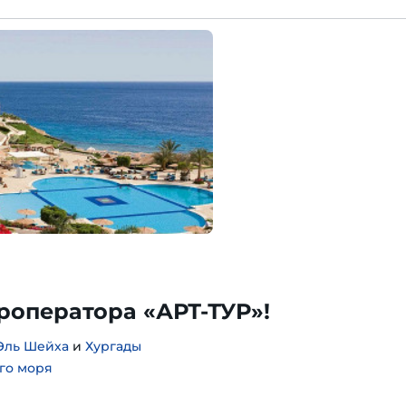
уроператора «АРТ-ТУР»!
Эль Шейха
и
Хургады
го моря