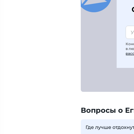
Кон
в л
рас
Вопросы о Ег
Где лучше отдохнут