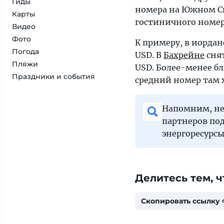
Гиды
номера на Южном Си
Карты
гостиничного номера
Видео
Фото
К примеру, в иорда
Погода
USD. В
Бахрейне
снят
Пляжи
USD. Более-менее бл
Праздники и события
средний номер там 
Напомним, не
партнеров под
энергоресурсы
Делитесь тем, ч
Скопировать ссылку