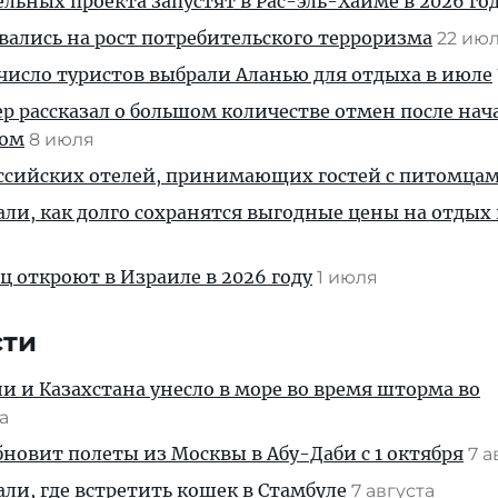
льных проекта запустят в Рас-эль-Хайме в 2026 го
ались на рост потребительского терроризма
22 ию
число туристов выбрали Аланью для отдыха в июле
р рассказал о большом количестве отмен после нач
вом
8 июля
оссийских отелей, принимающих гостей с питомца
али, как долго сохранятся выгодные цены на отдых 
ц откроют в Израиле в 2026 году
1 июля
сти
ии и Казахстана унесло в море во время шторма во
та
новит полеты из Москвы в Абу-Даби с 1 октября
7 а
али, где встретить кошек в Стамбуле
7 августа