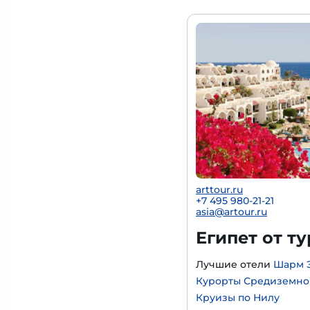
arttour.ru
+
7 495 980-21-21
asia@artour.ru
Египет от т
Лучшие отели
Шарм 
Курорты Средиземно
Круизы по Нилу