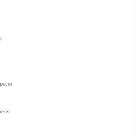
в
преля
реля