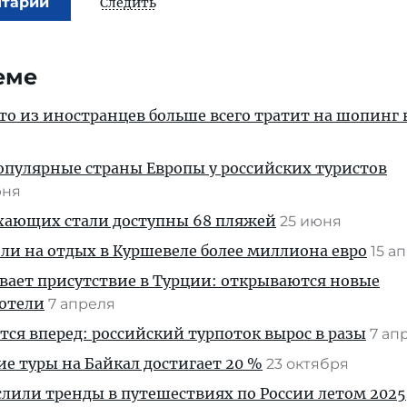
нтарий
Следить
еме
кто из иностранцев больше всего тратит на шопинг 
опулярные страны Европы у российских туристов
юня
ыхающих стали доступны 68 пляжей
25 июня
ли на отдых в Куршевеле более миллиона евро
15 а
вает присутствие в Турции: открываются новые
отели
7 апреля
ся вперед: российский турпоток вырос в разы
7 ап
ие туры на Байкал достигает 20 %
23 октября
лили тренды в путешествиях по России летом 2025