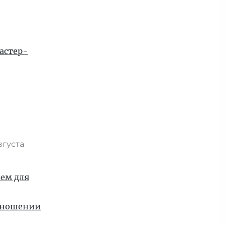
астер-
вгуста
ием для
отношении