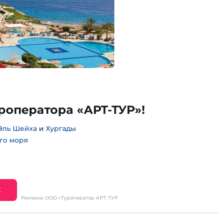
уроператора «АРТ-ТУР»!
Эль Шейха
и
Хургады
го моря
Е
Реклама: ООО «Туроператор АРТ-ТУР