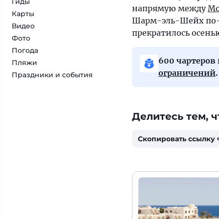
Гиды
напрямую между
Мо
Карты
Шарм-эль-Шейх по-
Видео
прекратилось осенью
Фото
Погода
600 чартеров 
Пляжи
ограничений
.
Праздники и события
Делитесь тем, ч
Скопировать ссылку