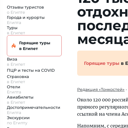
отдохн
Отзывы туристов
о Египте
Города и курорты
после
Египта
Туры
в Египет
месяц
Горящие туры
в Египет
Виза
Горящие туры
в Е
в Египет
ПЦР и тесты на COVID
Страховка
в Египет
Отели
Редакция «Тонкостей»
•
Египта
Авиабилеты
Около 120 000 росси
в Египет
прямого регулярног
Достопримеча­тельности
Египта
ссылкой на члена А
Экскурсии
по Египту
Напомним, с середин