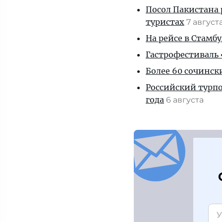
Посол Пакистана 
туристах
7 август
На рейсе в Стамб
Гастрофестиваль «
Более 60 сочинск
Российский турпо
года
6 августа