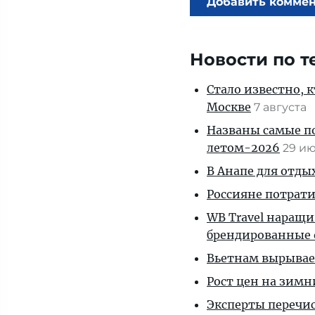
Добавить комме
Новости по т
Стало известно, 
Москве
7 августа
Названы самые п
летом-2026
29 и
В Анапе для отд
Россияне потрати
WB Travel наращи
брендированные 
Вьетнам вырывает
Рост цен на зимн
Эксперты перечис