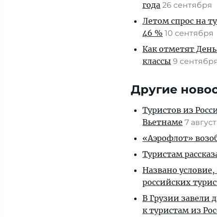
года
26 сентября
Летом спрос на т
46 %
10 сентября
Как отметят День
классы
9 сентябр
Другие ново
Туристов из Росс
Вьетнаме
7 авгус
«Аэрофлот» возоб
Туристам рассказ
Названо условие,
российских тури
В Грузии завели 
к туристам из Ро