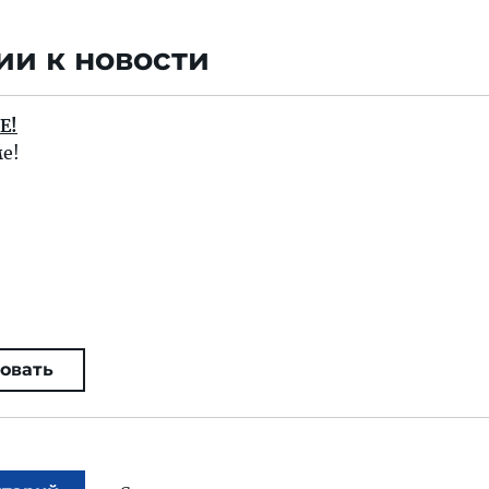
и к новости
Е!
е!
овать