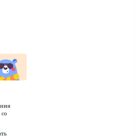
ения
 со
ать