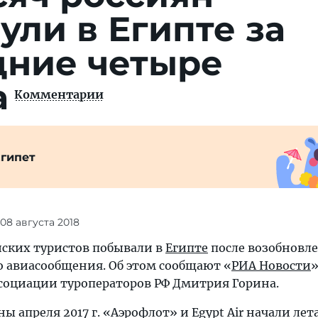
ули в Египте за
дние четыре
а
Комментарии
гипет
 08 августа 2018
йских туристов побывали в
Египте
после возобновл
о авиасообщения. Об этом сообщают «
РИА Новости
»
ссоциации туроператоров РФ Дмитрия Горина.
ы апреля 2017 г. «Аэрофлот» и Egypt Air начали лет