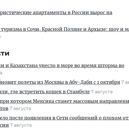
уристические апартаменты в России вырос на
 туризма в Сочи, Красной Поляне и Архызе: шоу и м
я
сти
ии и Казахстана унесло в море во время шторма во
та
новит полеты из Москвы в Абу-Даби с 1 октября
7 а
али, где встретить кошек в Стамбуле
7 августа
 при котором Мексика станет массовым направлен
стов
7 августа
дело после появления в Сети сообщений о плохом 
ссии
7 августа