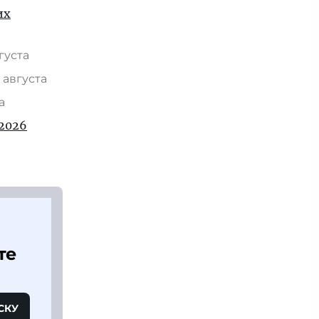
их
вгуста
 августа
та
2026
те
СКУ