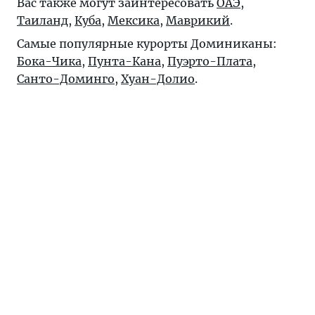
Вас также могут заинтересовать
ОАЭ
,
Таиланд
,
Куба
,
Мексика
,
Маврикий
.
Самые популярные курорты Доминиканы:
Бока-Чика
,
Пунта-Кана
,
Пуэрто-Плата
,
Санто-Доминго
,
Хуан-Долио
.