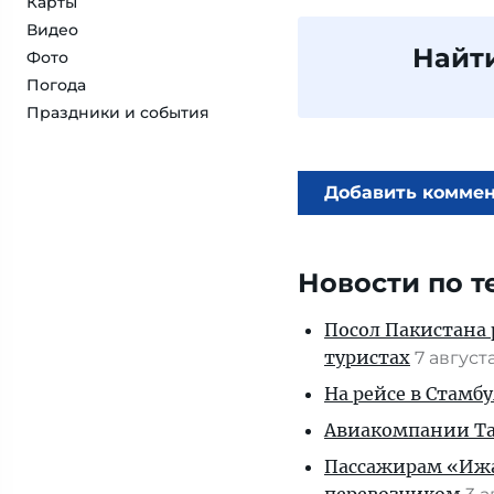
Карты
Видео
Найт
Фото
Погода
Праздники и события
Добавить комме
Новости по т
Посол Пакистана 
туристах
7 август
На рейсе в Стамб
Авиакомпании Таи
Пассажирам «Ижав