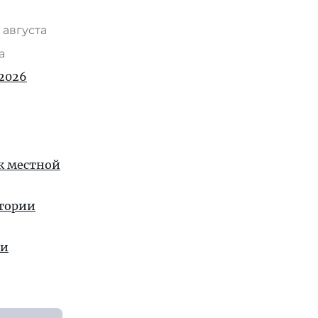
 августа
та
2026
 к местной
стории
ии