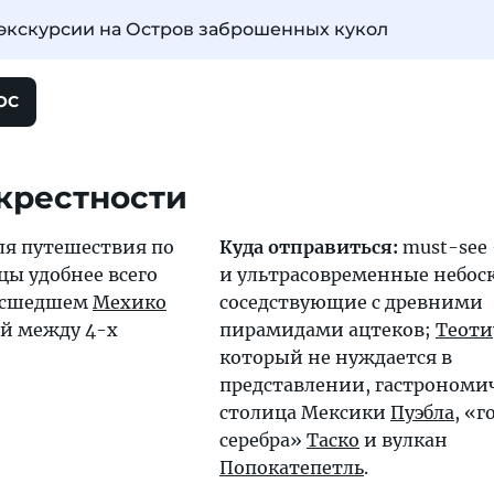
 экскурсии на Остров заброшенных кукол
ОС
крестности
ля путешествия по
Куда отправиться:
must-see
цы удобнее всего
и ультрасовременные небос
масшедшем
Мехико
соседствующие с древними
й между 4-х
пирамидами ацтеков;
Теоти
который не нуждается в
представлении, гастрономи
столица Мексики
Пуэбла
, «г
серебра»
Таско
и вулкан
Попокатепетль
.