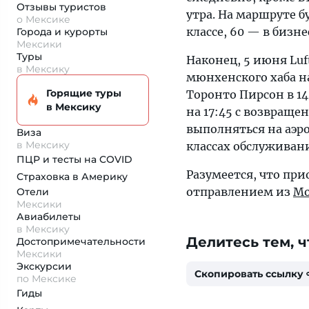
Отзывы туристов
утра. На маршруте б
о Мексике
классе, 60 — в бизн
Города и курорты
Мексики
Туры
Наконец, 5 июня Lu
в Мексику
мюнхенского хаба н
Горящие туры
Торонто Пирсон в 1
в Мексику
на 17:45 с возвраще
выполняться на аэро
Виза
в Мексику
классах обслуживан
ПЦР и тесты на COVID
Разумеется, что при
Страховка
в Америку
отправлением из
Мо
Отели
Мексики
Авиабилеты
в Мексику
Делитесь тем, ч
Достопримеча­тельности
Мексики
Экскурсии
Скопировать ссылку
по Мексике
Гиды