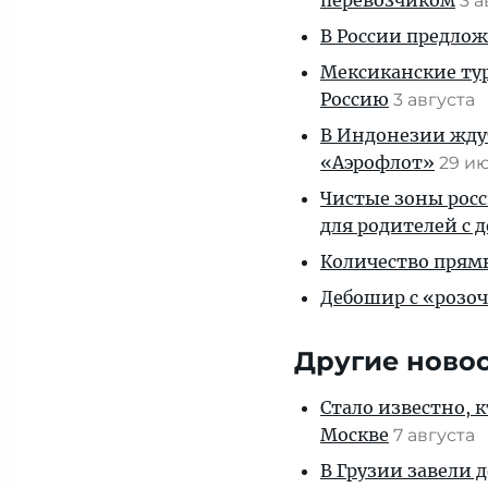
перевозчиком
3 
В России предло
Мексиканские тур
Россию
3 августа
В Индонезии ждут
«Аэрофлот»
29 и
Чистые зоны росс
для родителей с 
Количество прям
Дебошир с «розоч
Другие ново
Стало известно, 
Москве
7 августа
В Грузии завели 