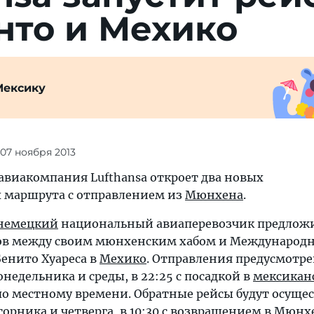
нто и Мехико
Мексику
 07 ноября 2013
виакомпания Lufthansa откроет два новых
 маршрута с отправлением из
Мюнхена
.
немецкий
национальный авиаперевозчик предложи
ов между своим мюнхенским хабом и Международ
енито Хуареса в
Мехико
. Отправления предусмотр
недельника и среды, в 22:25 с посадкой в
мексикан
 по местному времени. Обратные рейсы будут осуще
орника и четверга, в 10:30 с возвращением в
Мюнх