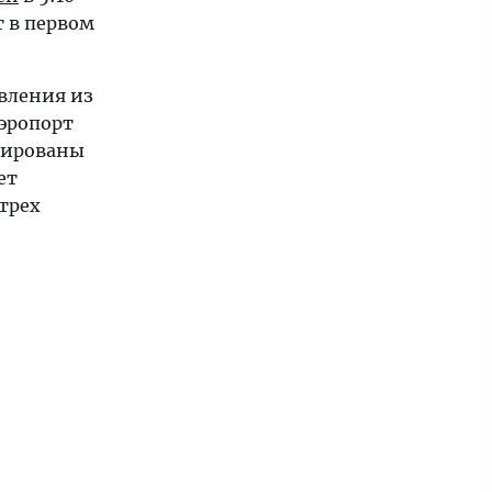
т в первом
авления из
эропорт
нированы
ет
 трех