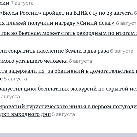
ссии
7 августа
Вкусы России» пройдет на ВДНХ с 13 по 23 августа
6
их пляжей получили награду «Синий флаг»
6 авгус
ток во Вьетнам может стать рекордным по итогам 
и сократить население Земли в два раза
6 августа
амого уставшего человека
6 августа
ста задержали из-за обвинений в домогательствах
е
5 августа
апустил цикл бесплатных экскурсий по скрытой и
 августа
ирований туристического жилья в первом полугод
здки выходного дня
5 августа