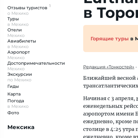
1
в Торо
Отзывы
туристов
о Мехико
Туры
в Мехико
Отели
Мехико
Горящие туры
в 
Авиабилеты
в Мехико
Аэропорт
Мехико
Достопримеча­тельности
Редакция «Тонкостей»
•
Мехико
Экскурсии
Ближайшей весной а
по Мехико
трансатлантических
Гиды
Карта
Начиная с 3 апреля,
Погода
еженедельных рейс
в Мехико
Фото
аэропортом имени Б
ежедневно, кроме по
Мексика
столице в 4:25 утра
ежедневно, кроме вт