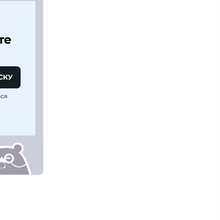
те
СКУ
ься