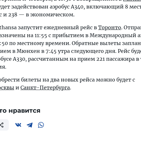
удет задействован аэробус A340, включающий 8 мес
ес и 238 — в экономическом.
fthansa запустит ежедневный рейс в
Торонто
. Отпр
азначены на 11:55 с прибытием в Международный а
4:50 по местному времени. Обратные вылеты запла
нием в Мюнхен в 7:45 утра следующего дня. Рейс буд
бусе A330, рассчитанным на прием 221 пассажира в
ия.
обрести билеты на два новых рейса можно будет с
сквы
и
Санкт-Петербурга
.
то нравится