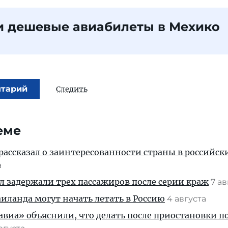
и дешевые авиабилеты в Мехико
нтарий
Следить
еме
рассказал о заинтересованности страны в российск
а
ул задержали трех пассажиров после серии краж
7 а
ланда могут начать летать в Россию
4 августа
иа» объяснили, что делать после приостановки п