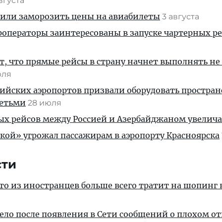
августа
жили заморозить цены на авиабилеты
3 августа
операторы заинтересованы в запуске чартерных ре
, что прямые рейсы в страну начнет выполнять не
юля
ийских аэропортов призвали оборудовать простра
детьми
28 июля
ых рейсов между Россией и Азербайджаном увелич
кой» угрожал пассажирам в аэропорту Красноярска
сти
кто из иностранцев больше всего тратит на шопинг 
дело после появления в Сети сообщений о плохом 