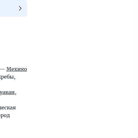
 —
Мехико
кребы,
уакан
,
ческая
ород