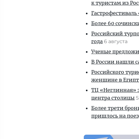
к туристам из Ро
Гастрофестиваль «
Более 60 сочинск
Российский турпо
года
6 августа
Ученые предложил
В России нашли с
Российского тури
женщине в Египт
ТЦ «Неглинная» з
центра столицы
5
Более трети брон
пришлось на пое