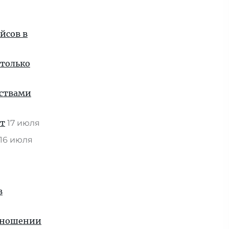
йсов в
 только
нствами
ат
17 июля
16 июля
в
отношении