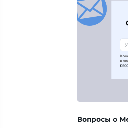
Кон
в л
рас
Вопросы о М