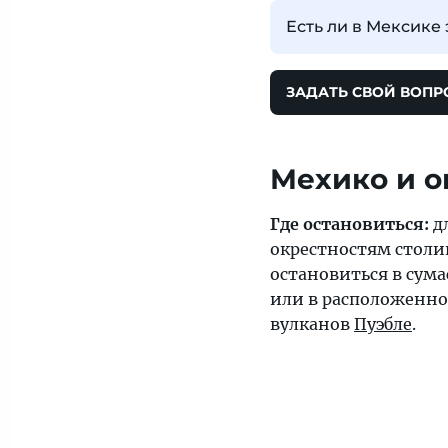
Есть ли в Мексике
ЗАДАТЬ СВОЙ ВОПР
Мехико и о
Где остановиться:
д
окрестностям столи
остановиться в су
или в расположенно
вулканов
Пуэбле
.