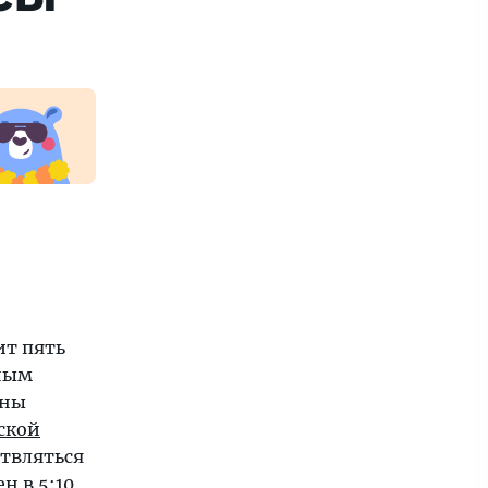
т пять
ным
ены
ской
ствляться
ен
в 5:10