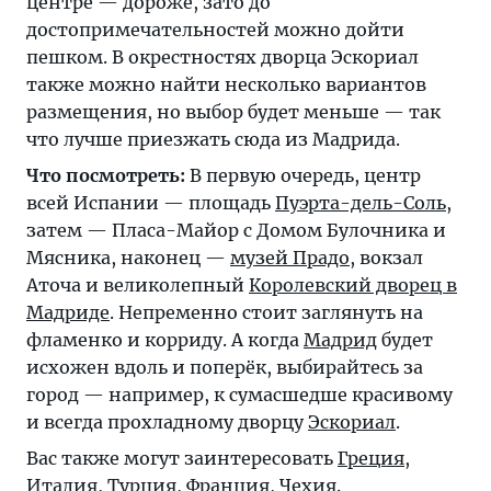
центре — дороже, зато до
достопримечательностей можно дойти
пешком. В окрестностях дворца Эскориал
также можно найти несколько вариантов
размещения, но выбор будет меньше — так
что лучше приезжать сюда из Мадрида.
Что посмотреть:
В первую очередь, центр
всей Испании — площадь
Пуэрта-дель-Соль
,
затем — Пласа-Майор с Домом Булочника и
Мясника, наконец —
музей Прадо
, вокзал
Аточа и великолепный
Королевский дворец в
Мадриде
. Непременно стоит заглянуть на
фламенко и корриду. А когда
Мадрид
будет
исхожен вдоль и поперёк, выбирайтесь за
город — например, к сумасшедше красивому
и всегда прохладному дворцу
Эскориал
.
Вас также могут заинтересовать
Греция
,
Италия
,
Турция
,
Франция
,
Чехия
.