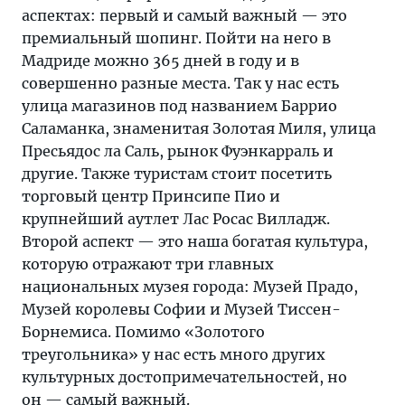
аспектах: первый и самый важный — это
премиальный шопинг. Пойти на него в
Мадриде можно 365 дней в году и в
совершенно разные места. Так у нас есть
улица магазинов под названием Баррио
Саламанка, знаменитая Золотая Миля, улица
Пресьядос ла Саль, рынок Фуэнкарраль и
другие. Также туристам стоит посетить
торговый центр Принсипе Пио и
крупнейший аутлет Лас Росас Вилладж.
Второй аспект — это наша богатая культура,
которую отражают три главных
национальных музея города: Музей Прадо,
Музей королевы Софии и Музей Тиссен-
Борнемиса. Помимо «Золотого
треугольника» у нас есть много других
культурных достопримечательностей, но
он — самый важный.