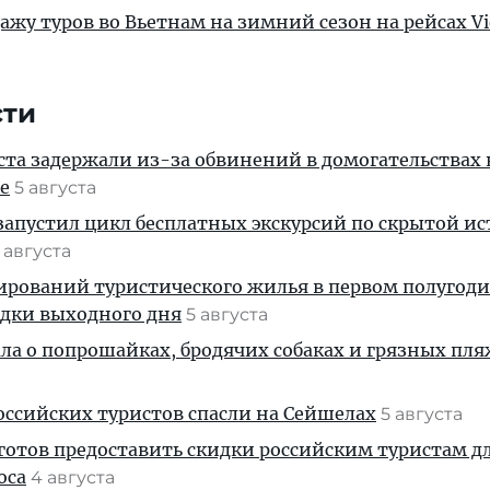
ажу туров во Вьетнам на зимний сезон на рейсах Vie
сти
ста задержали из-за обвинений в домогательствах
е
5 августа
апустил цикл бесплатных экскурсий по скрытой и
 августа
ирований туристического жилья в первом полугод
здки выходного дня
5 августа
ала о попрошайках, бродячих собаках и грязных пля
ссийских туристов спасли на Сейшелах
5 августа
готов предоставить скидки российским туристам д
оса
4 августа