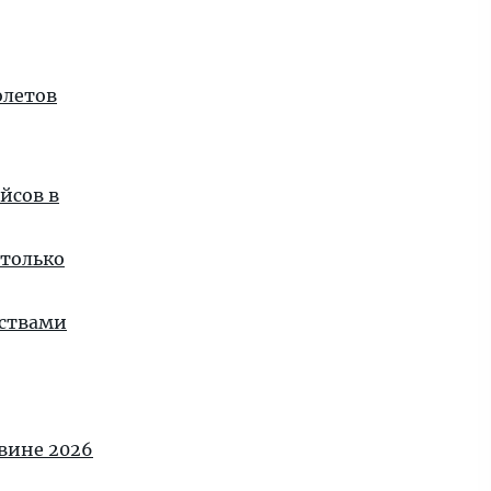
олетов
йсов в
 только
нствами
овине 2026