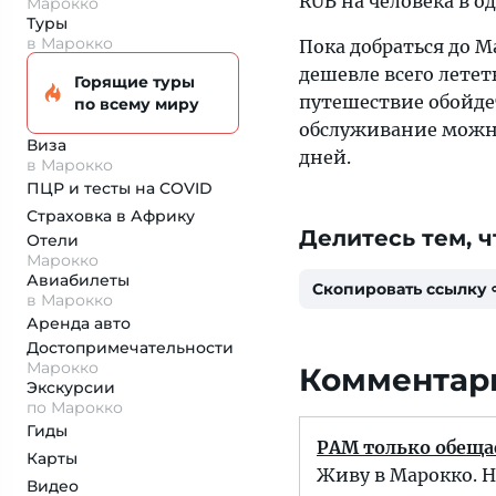
RUB на человека в о
Марокко
Туры
в Марокко
Пока добраться до 
дешевле всего летет
Горящие туры
путешествие обойдет
по всему миру
обслуживание можно 
Виза
дней.
в Марокко
ПЦР и тесты на COVID
Страховка
в Африку
Делитесь тем, ч
Отели
Марокко
Авиабилеты
Скопировать ссылку
в Марокко
Аренда авто
Достопримеча­тельности
Марокко
Комментари
Экскурсии
по Марокко
Гиды
РАМ только обещае
Карты
Живу в Марокко. Н
Видео