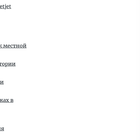
tjet
 к местной
стории
ии
жах в
ля