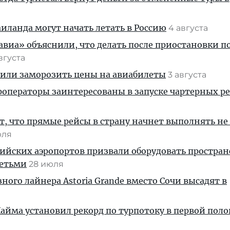
ланда могут начать летать в Россию
4 августа
иа» объяснили, что делать после приостановки п
августа
жили заморозить цены на авиабилеты
3 августа
операторы заинтересованы в запуске чартерных ре
, что прямые рейсы в страну начнет выполнять не
юля
ийских аэропортов призвали оборудовать простра
детьми
28 июля
ного лайнера Astoria Grande вместо Сочи высадят в
айма установил рекорд по турпотоку в первой пол