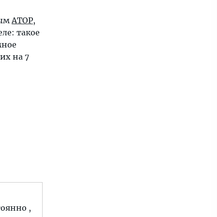
ным
АТОР
,
ле: такое
мное
их на 7
тоянно ,