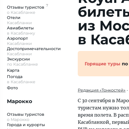
7
билет
Отзывы
туристов
о Касабланке
Отели
из Мо
Касабланки
Авиабилеты
в Касабланку
в Каса
Аэропорт
Касабланки
Достопримеча­тельности
Касабланки
Экскурсии
Горящие туры
по
по Касабланке
Карта
Погода
в Касабланке
Фото
Редакция «Тонкостей»
•
С 30 сентября в Ма
Марокко
туристам нужно тол
Отзывы туристов
время полета. В рас
о Марокко
Касабланкой, первый
Города и курорты