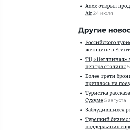
Anex открыл прод
Air
24 июля
Другие ново
Российского тури
женщине в Египт
ТЦ «Неглинная» з
центра столицы
5
Более трети брон
пришлось на пое
Туристка рассказ
Сухуме
5 августа
Заблудившихся ро
Турецкий бизнес 
поддержания спр