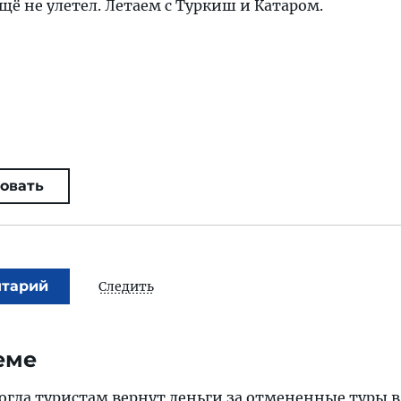
щё не улетел. Летаем с Туркиш и Катаром.
овать
нтарий
Следить
еме
когда туристам вернут деньги за отмененные туры в