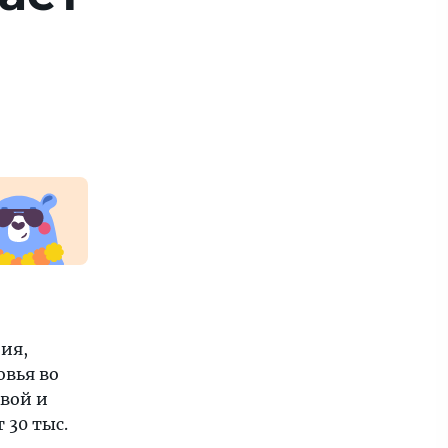
ия,
овья во
квой и
 30 тыс.