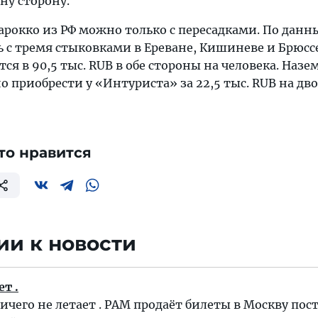
дну сторону.
Марокко из РФ можно только с пересадками. По дан
ь с тремя стыковками в Ереване, Кишиневе и Брюссе
ся в 90,5 тыс. RUB в обе стороны на человека. Назе
приобрести у «Интуриста» за 22,5 тыс. RUB на дво
то нравится
и к новости
т .
ичего не летает . РАМ продаёт билеты в Москву пос