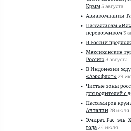
Крым
5 августа
Авиакомпании Таи
Пассажирам «Ижав
перевозчиком
3 
В России предло
Мексиканские тур
Россию
3 августа
В Индонезии ждут
«Аэрофлот»
29 и
Чистые зоны росс
для родителей с 
Пассажиров круиз
Анталии
28 июля
Эмират Рас-эль-Х
года
24 июля