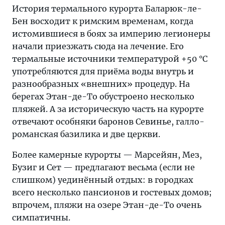
История термального курорта Баларюк-ле-
Бен восходит к римским временам, когда
истомившиеся в боях за империю легионеры
начали приезжать сюда на лечение. Его
термальные источники температурой +50 °C
употребляются для приёма воды внутрь и
разнообразных «внешних» процедур. На
берегах Этан-де-То обустроено несколько
пляжей. А за историческую часть на курорте
отвечают особняки баронов Севинье, галло-
романская базилика и две церкви.
Более камерные курорты — Марсейян, Мез,
Бузиг и Сет — предлагают весьма (если не
слишком) уединённый отдых: в городках
всего несколько пансионов и гостевых домов;
впрочем, пляжи на озере Этан-де-То очень
симпатичны.