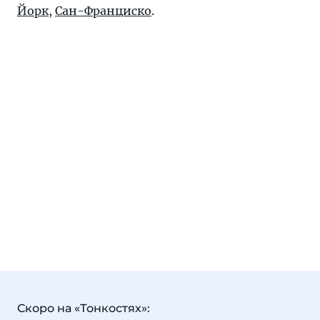
Йорк
,
Сан-Франциско
.
Скоро на «Тонкостях»: