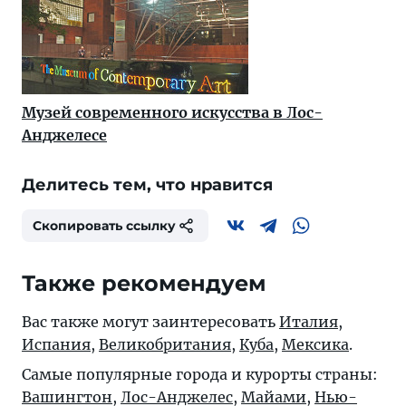
Музей современного искусства в Лос-
Анджелесе
Делитесь тем, что нравится
Скопировать ссылку
Также рекомендуем
Вас также могут заинтересовать
Италия
,
Испания
,
Великобритания
,
Куба
,
Мексика
.
Самые популярные города и курорты страны:
Вашингтон
,
Лос-Анджелес
,
Майами
,
Нью-