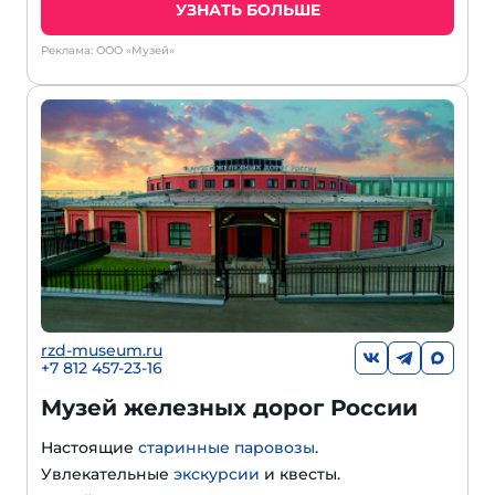
УЗНАТЬ БОЛЬШЕ
Реклама: ООО «Музей»
rzd-museum.ru
+7 812 457-23-16
Музей железных дорог России
Настоящие
старинные паровозы
.
Увлекательные
экскурсии
и квесты.