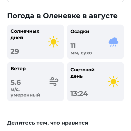
Погода в Оленевке в августе
Солнечных
Осадки
дней
11
29
мм, сухо
Ветер
Световой
день
5.6
м/с,
13:24
умеренный
Делитесь тем, что нравится