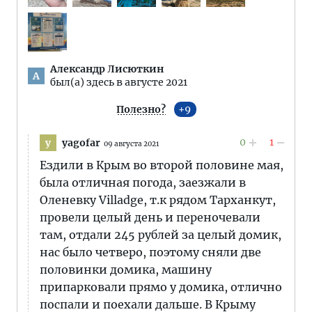
Александр Лисюткин
А
был(а) здесь в августе 2021
Полезно?
9
0
1
yagofar
y
09 августа 2021
Ездили в Крым во второй половине мая,
была отличная погода, заезжали в
Оленевку Villadge, т.к рядом Тарханкут,
провели целый день и переночевали
там, отдали 245 рублей за целый домик,
нас было четверо, поэтому сняли две
половинки домика, машину
припарковали прямо у домика, отлично
поспали и поехали дальше. В Крыму