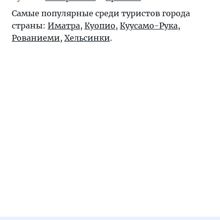
Самые популярные среди туристов города
страны:
Иматра
,
Куопио
,
Куусамо-Рука
,
Рованиеми
,
Хельсинки
.