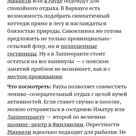
Миккели
или
в Раухе
подойдут для
спокойного отдыха. В Варкаусе есть
возможность подобрать
симпатичный
коттедж
прямо в лесу и наслаждаться
близостью природы. Савонлинна же готова
предложить не только провинциально-
сельский флер, но и
полноценные
гостиницы
. Ну а в Лаппееранте стоит
остаться на все каникулы — с поиском
занятий проблем не возникнет, как и с
местом проживания
.
Что посмотреть:
Рауха позволяет совместить
лениво-созерцательный отдых с целой кучей
активностей. Если станет скучно в поселке,
можно отправиться в соседнюю Иматру или
Лаппеенранту
— второй по величине
шопинг-центр в Финляндии
. Окрестности
Миккели
идеально подходят для рыбалки. Не