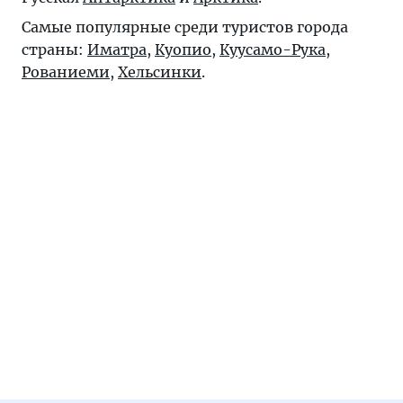
Самые популярные среди туристов города
страны:
Иматра
,
Куопио
,
Куусамо-Рука
,
Рованиеми
,
Хельсинки
.