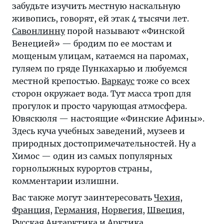
забудьте изучить местную наскальную
живопись, говорят, ей этак 4 тысячи лет.
Савонлинну
порой называют «Финской
Венецией» — бродим по ее мостам и
мощеным улицам, катаемся на паромах,
гуляем по гряде Пункахарью и любуемся
местной крепостью.
Варкаус
тоже со всех
сторон окружает вода. Тут масса троп для
прогулок и просто чарующая атмосфера.
Ювяскюля — настоящие «Финские Афины».
Здесь куча учебных заведений, музеев и
природных достопримечательностей. Ну а
Химос — один из самых популярных
горнолыжных курортов страны,
комментарии излишни.
Вас также могут заинтересовать
Чехия
,
Франция
,
Германия
,
Норвегия
,
Швеция
,
Русская
Антарктика
и
Арктика
.