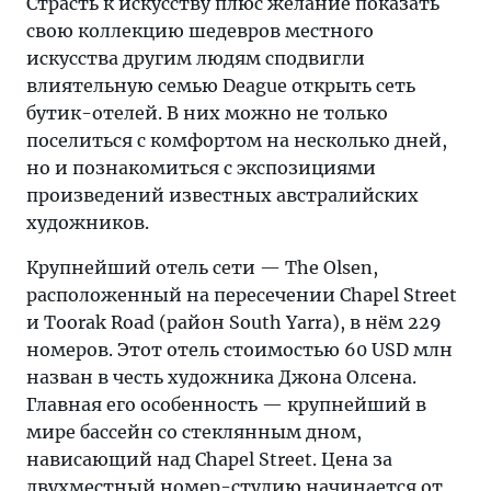
Страсть к искусству плюс желание показать
свою коллекцию шедевров местного
искусства другим людям сподвигли
влиятельную семью Deague открыть сеть
бутик-отелей. В них можно не только
поселиться с комфортом на несколько дней,
но и познакомиться с экспозициями
произведений известных австралийских
художников.
Крупнейший отель сети — The Olsen,
расположенный на пересечении Chapel Street
и Toorak Road (район South Yarra), в нём 229
номеров. Этот отель стоимостью 60 USD млн
назван в честь художника Джона Олсена.
Главная его особенность — крупнейший в
мире бассейн со стеклянным дном,
нависающий над Chapel Street. Цена за
двухместный номер-студию начинается от