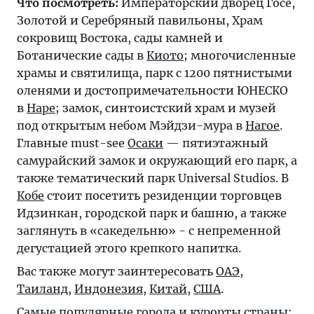
Что посмотреть:
Императорский дворец Госё,
Золотой и Серебряный павильоны, Храм
сокровищ Востока, сады камней и
Ботанические сады в
Киото
; многочисленные
храмы и святилища, парк с 1200 пятнистыми
оленями и достопримечательности ЮНЕСКО
в
Наре
; замок, синтоистский храм и музей
под открытым небом Мэйдзи-мура в
Нагое
.
Главные must-see
Осаки
— пятиэтажный
самурайский замок и окружающий его парк, а
также тематический парк Universal Studios. В
Кобе
стоит посетить резиденции торговцев
Идзинкан, городской парк и башню, а также
заглянуть в «сакедельню» - с непременной
дегустацией этого крепкого напитка.
Вас также могут заинтересовать
ОАЭ
,
Таиланд
,
Индонезия
,
Китай
,
США
.
Самые популярные города и курорты страны: