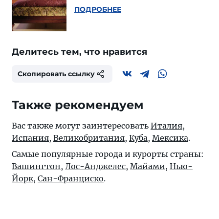
ПОДРОБНЕЕ
Делитесь тем, что нравится
Скопировать ссылку
Также рекомендуем
Вас также могут заинтересовать
Италия
,
Испания
,
Великобритания
,
Куба
,
Мексика
.
Самые популярные города и курорты страны:
Вашингтон
,
Лос-Анджелес
,
Майами
,
Нью-
Йорк
,
Сан-Франциско
.