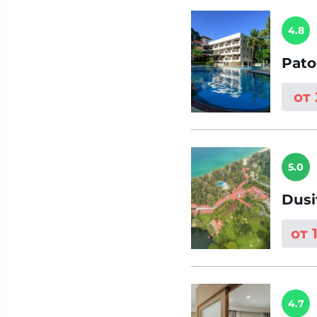
4.8
Pato
от
5.0
Dusi
от 
4.7