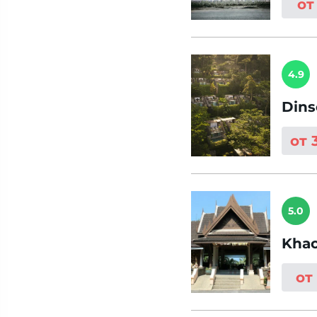
от
4.9
Dins
от 
5.0
Khao
от