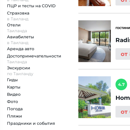
ПЦР и тесты на COVID
Страховка
в Таиланд
Отели
ГОСТИНИ
Таиланда
Авиабилеты
Radi
в Таиланд
Аренда авто
от
Достопримеча­тельности
Таиланда
Экскурсии
по Таиланду
Гиды
4.7
Карты
Видео
Hom
Фото
Погода
от
Пляжи
Праздники и события