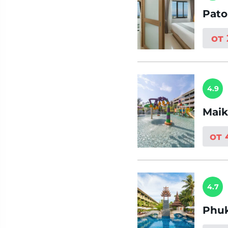
Pato
от
4.9
Maik
от 
4.7
Phuk