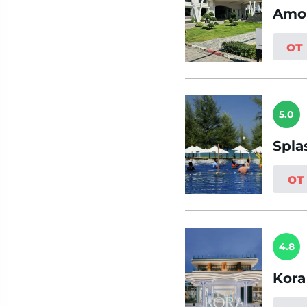
Amor
от
5.0
Spla
от
4.8
Kora