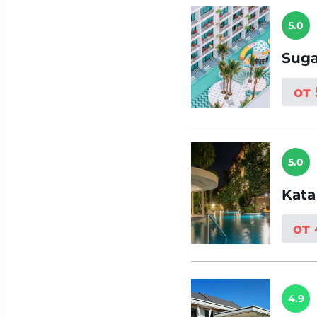
5.0
Suga
от
5.0
Kata
от
4.9