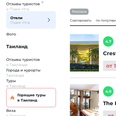
9
Отзывы
туристов
о Пханг-Нга
Реклама
Отели
Сортировать:
по популяр
Пханг-Нга
Фото
4.7
Таиланд
Cres
Отзывы туристов
о Таиланде
от 
Города и курорты
Таиланда
Туры
в Таиланд
4.9
Горящие туры
в Таиланд
The 
Виза
от
в Таиланд