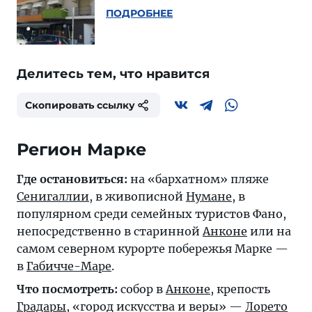
ПОДРОБНЕЕ
Делитесь тем, что нравится
Скопировать ссылку
Регион Марке
Где остановиться:
на «бархатном» пляже
Сенигаллии
, в живописной
Нумане
, в
популярном среди семейных туристов
Фано
,
непосредственно в старинной
Анконе
или на
самом северном курорте побережья Марке —
в
Габичче-Маре
.
Что посмотреть:
собор в
Анконе
, крепость
Градары
, «город искусства и веры» —
Лорето