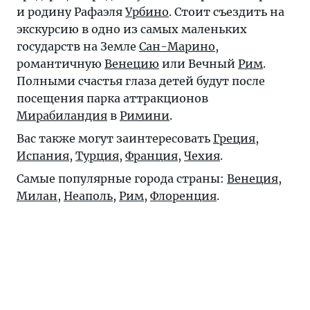
и родину Рафаэля
Урбино
. Стоит съездить на
экскурсию в одно из самых маленьких
государств на Земле
Сан-Марино
,
романтичную
Венецию
или Вечный
Рим
.
Полными счастья глаза детей будут после
посещения парка аттракционов
Мирабиландия
в
Римини
.
Вас также могут заинтересовать
Греция
,
Испания
,
Турция
,
Франция
,
Чехия
.
Самые популярные города страны:
Венеция
,
Милан
,
Неаполь
,
Рим
,
Флоренция
.