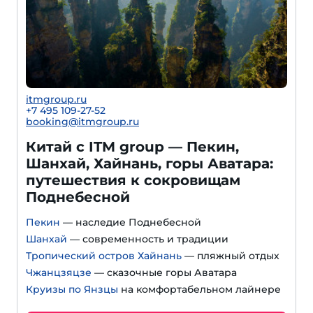
itmgroup.ru
+7 495 109-27-52
booking@itmgroup.ru
Китай с ITM group — Пекин,
Шанхай, Хайнань, горы Аватара:
путешествия к сокровищам
Поднебесной
Пекин
— наследие Поднебесной
Шанхай
— современность и традиции
Тропический остров Хайнань
— пляжный отдых
Чжанцзяцзе
— сказочные горы Аватара
Круизы по Янзцы
на комфортабельном лайнере