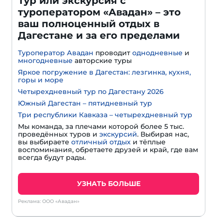
Тур или экскурсия с
туроператором «Авадан» – это
ваш полноценный отдых в
Дагестане и за его пределами
Туроператор Авадан
проводит
однодневные
и
многодневные
авторские туры
Яркое погружение в Дагестан: лезгинка, кухня,
горы и море
Четырехдневный тур по Дагестану 2026
Южный Дагестан – пятидневный тур
Три республики Кавказа – четырехдневный тур
Мы команда, за плечами которой более 5 тыс.
проведённых туров и
экскурсий
. Выбирая нас,
вы выбираете
отличный отдых
и тёплые
воспоминания, обретаете друзей и край, где вам
всегда будут рады.
УЗНАТЬ БОЛЬШЕ
Реклама: ООО «Авадан»