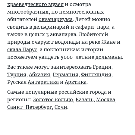
краеведческого музея
и осмотра
многообразных, но немногословных
обитателей
океанариума
. Детей можно
сводить в дельфинарий и
сафари-парк
, а
также в целых 3 аквапарка. Любителей
природы очаруют
водопады на реке Жане
и
скала Парус
, а поклонникам истории
посоветуем увидеть 5000-летние
дольмены
.
Вас также могут заинтересовать
Греция
,
Турция
,
Абхазия
,
Германия
,
Финляндия
,
Русская
Антарктика
и
Арктика
.
Самые популярные российские города и
регионы:
Золотое кольцо
,
Казань
,
Москва
,
Санкт-Петербург
,
Сочи
.