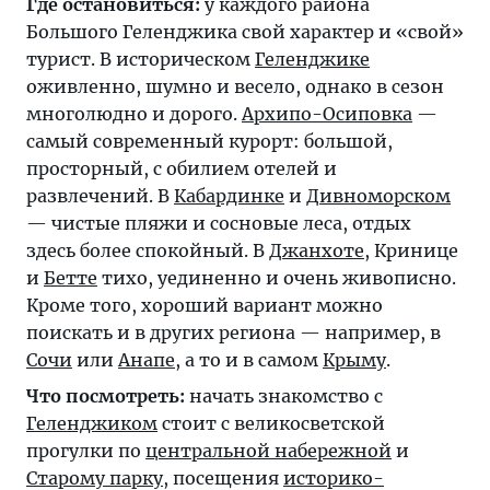
Где остановиться:
у каждого района
Большого Геленджика свой характер и «свой»
турист. В историческом
Геленджике
оживленно, шумно и весело, однако в сезон
многолюдно и дорого.
Архипо-Осиповка
—
самый современный курорт: большой,
просторный, с обилием отелей и
развлечений. В
Кабардинке
и
Дивноморском
— чистые пляжи и сосновые леса, отдых
здесь более спокойный. В
Джанхоте
, Кринице
и
Бетте
тихо, уединенно и очень живописно.
Кроме того, хороший вариант можно
поискать и в других региона — например, в
Сочи
или
Анапе
, а то и в самом
Крыму
.
Что посмотреть:
начать знакомство с
Геленджиком
стоит с великосветской
прогулки по
центральной набережной
и
Старому парку
, посещения
историко-