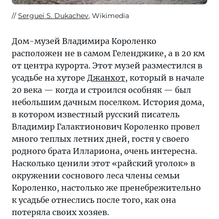
Serguei S. Dukachev
, Wikimedia
Дом-музей Владимира Короленко
расположен не в самом Геленджике, а в 20 км
от центра курорта. Этот музей разместился в
усадьбе на хуторе
Джанхот
, который в начале
20 века — когда и строился особняк — был
небольшим дачным поселком. История дома,
в котором известный русский писатель
Владимир Галактионович Короленко провел
много теплых летних дней, гостя у своего
родного брата Иллариона, очень интересна.
Насколько ценили этот «райский уголок» в
окружении соснового леса члены семьи
Короленко, настолько же пренебрежительно
к усадьбе отнеслись после того, как она
потеряла своих хозяев.