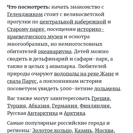
Что посмотреть:
начать знакомство с
Геленджиком
стоит с великосветской
прогулки по
центральной набережной
и
Старому парку
, посещения
историко-
краеведческого музея
и осмотра
многообразных, но немногословных
обитателей
океанариума
. Детей можно
сводить в дельфинарий и
сафари-парк
, а
также в целых 3 аквапарка. Любителей
природы очаруют
водопады на реке Жане
и
скала Парус
, а поклонникам истории
посоветуем увидеть 5000-летние
дольмены
.
Вас также могут заинтересовать
Греция
,
Турция
,
Абхазия
,
Германия
,
Финляндия
,
Русская
Антарктика
и
Арктика
.
Самые популярные российские города и
регионы:
Золотое кольцо
,
Казань
,
Москва
,