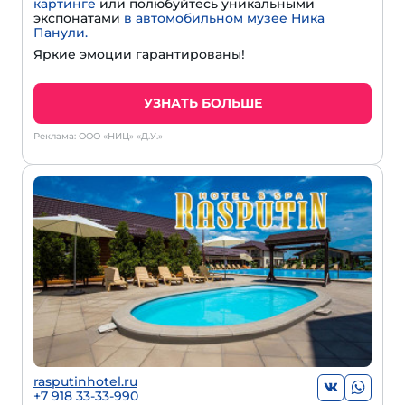
картинге
или полюбуйтесь уникальными
экспонатами
в автомобильном музее Ника
Панули.
Яркие эмоции гарантированы!
УЗНАТЬ БОЛЬШЕ
Реклама: ООО «НИЦ» «Д.У.»
rasputinhotel.ru
+7 918 33-33-990