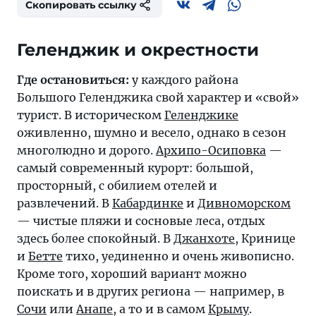
Скопировать ссылку
Где остановиться:
у каждого района
Большого Геленджика свой характер и «свой»
турист. В историческом
Геленджике
оживленно, шумно и весело, однако в сезон
многолюдно и дорого.
Архипо-Осиповка
—
самый современный курорт: большой,
просторный, с обилием отелей и
развлечений. В
Кабардинке
и
Дивноморском
— чистые пляжи и сосновые леса, отдых
здесь более спокойный. В
Джанхоте
, Кринице
и
Бетте
тихо, уединенно и очень живописно.
Кроме того, хороший вариант можно
поискать и в других региона — например, в
Сочи
или
Анапе
, а то и в самом
Крыму
.