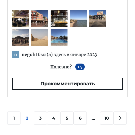
negolit
был(а) здесь в январе 2023
n
Полезно?
5
Прокомментировать
...
1
2
3
4
5
6
10