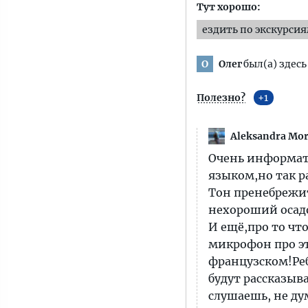
Тут хорошо:
ездить по экскурси
Олег
был(а) здесь
О
Полезно?
1
Aleksandra Mo
Очень информат
языком,но так р
Тон пренебрежит
нехороший осадо
И ещё,про то чт
микрофон про эт
французском!Реб
будут рассказыв
слушаешь, не ду