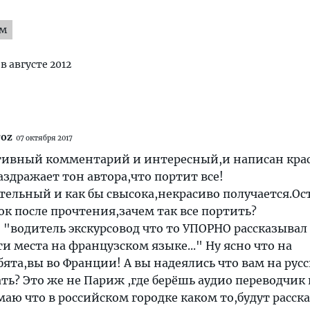
ям
 в августе 2012
roz
07 октября 2017
ивный комментарий и интересный,и написан кр
аздражает тон автора,что портит все!
ельный и как бы свысока,некрасиво получается.Ос
к после прочтения,зачем так все портить?
о "водитель экскурсовод что то УПОРНО рассказывал
и места на французском языке..." Ну ясно что на
ята,вы во Франции! А вы надеялись что вам на рус
ать? Это же не Париж ,где берёшь аудио переводчик 
маю что в российском городке каком то,будут расск