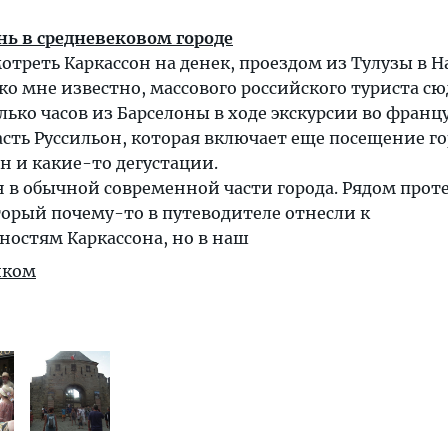
ь в средневековом городе
треть Каркассон на денек, проездом из Тулузы в 
ько мне известно, массового российского туриста сю
лько часов из Барселоны в ходе экскурсии во франц
сть Руссильон, которая включает еще посещение г
 и какие-то дегустации.
 в обычной современной части города. Рядом прот
орый почему-то в путеводителе отнесли к
ностям Каркассона, но в наш
иком