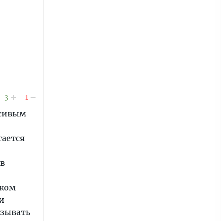
3
1
асивым
тается
 в
ском
и
азывать