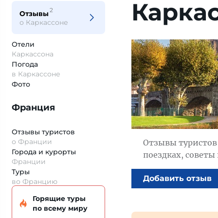
Карка
2
Отзывы
о Каркассоне
Отели
Каркассона
Погода
в Каркассоне
Фото
Франция
Отзывы туристов
о Франции
Отзывы туристов 
Города и курорты
поездках, советы
Франции
Туры
Добавить отзыв
во Францию
Горящие туры
по всему миру