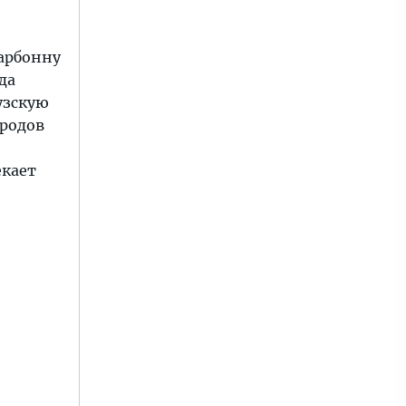
Нарбонну
да
узскую
ородов
екает