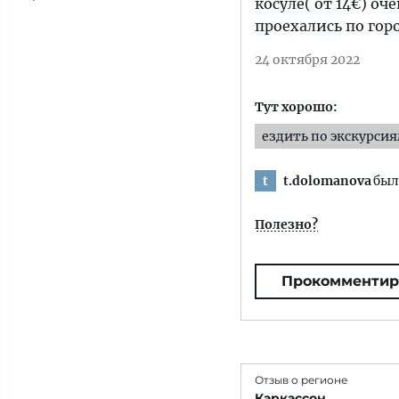
косуле( от 14€) о
проехались по гор
24 октября 2022
Тут хорошо:
ездить по экскурси
t.dolomanova
был
t
Полезно?
Прокомментир
Отзыв о регионе
Каркассон