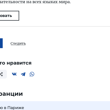
ательности на всех языках мира.
овать
Следить
то нравится
ранции
ью в Париже