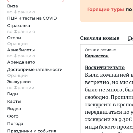
Виза
Горящие туры
по
во Францию
ПЦР и тесты на COVID
Страховка
во Францию
Отели
Сначала новые
С
Франции
Авиабилеты
Отзыв о регионе
во Францию
Каркассон
Аренда авто
Восхитительно
Достопримеча­тельности
Были компанией в 
Франции
Экскурсии
ветренно, но мы с
по Франции
было не много, бы
Гиды
свободно. Прошлил
Карты
экскурсию в крепос
Видео
передвигаться по 
Фото
экскурсии за 9.30
Погода
индийского проис
Праздники и события