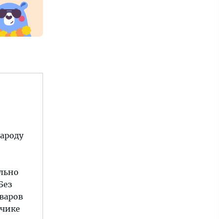
Народу
ельно
Без
оваров
нчике