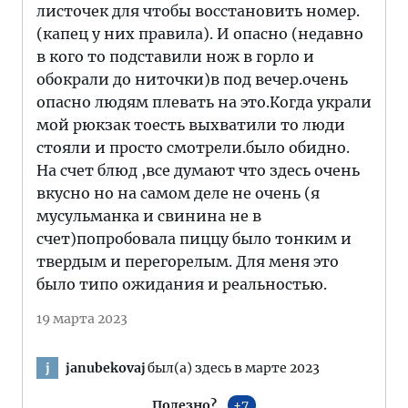
листочек для чтобы восстановить номер.
(капец у них правила). И опасно (недавно
в кого то подставили нож в горло и
обокрали до ниточки)в под вечер.очень
опасно людям плевать на это.Когда украли
мой рюкзак тоесть выхватили то люди
стояли и просто смотрели.было обидно.
На счет блюд ,все думают что здесь очень
вкусно но на самом деле не очень (я
мусульманка и свинина не в
счет)попробовала пиццу было тонким и
твердым и перегорелым. Для меня это
было типо ожидания и реальностью.
19 марта 2023
janubekovaj
был(а) здесь в марте 2023
j
Полезно?
7