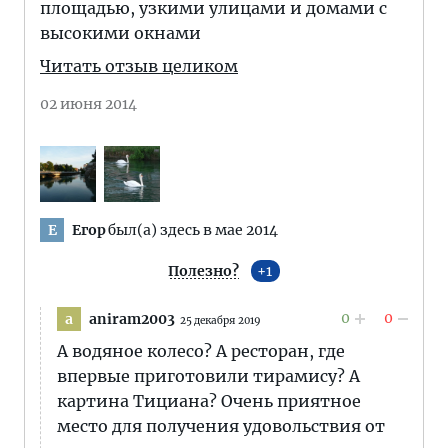
площадью, узкими улицами и домами с
высокими окнами
Читать отзыв целиком
02 июня 2014
Егор
был(а) здесь в мае 2014
Е
Полезно?
1
0
0
aniram2003
a
25 декабря 2019
А водяное колесо? А ресторан, где
впервые приготовили тирамису? А
картина Тициана? Очень приятное
место для получения удовольствия от