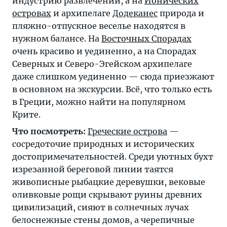
индустрию развлечений, а на
Ионических
островах
и архипелаге
Додеканес
природа и
пляжно-отпускное веселье находятся в
нужном балансе. На
Восточных Спорадах
очень красиво и уединенно, а на Спорадах
Северных и Северо-Эгейском архипелаге
даже слишком уединенно — сюда приезжают
в основном на экскурсии. Всё, что только есть
в Греции, можно найти на популярном
Крите.
Что посмотреть:
Греческие острова
—
сосредоточие природных и исторических
достопримечательностей. Среди уютных бухт
изрезанной береговой линии таятся
живописные рыбацкие деревушки, вековые
оливковые рощи скрывают руины древних
цивилизаций, сияют в солнечных лучах
белоснежные стены домов, а черепичные