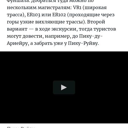
Фуншала. Добраться туда можно по
нескольким магистралям: VR1 (широкая
трасса), ER103 или ER102 (проходящие через
горы узкие вихляющие трассы). Второй
вариант — в ходе экскурсии, тогда туристов
могут довести, например, до Пику-ду-
Ариейру, а забрать уже у Пику-Руйву.