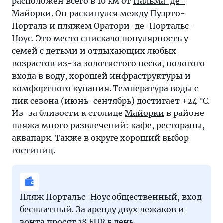
расположен всего в 10 км от
Пальма-де-
Майорки
. Он раскинулся между Пуэрто-
Порталз и пляжем Оратори-де-Портальс-
Ноус. Это место снискало популярность у
семей с детьми и отдыхающих любых
возрастов из-за золотистого песка, пологого
входа в воду, хорошей инфраструктуры и
комфортного купания. Температура воды с
пик сезона (июнь-сентябрь) достигает +24 °С.
Из-за близости к столице
Майорки
в районе
пляжа много развлечений: кафе, рестораны,
аквапарк. Также в округе хороший выбор
гостиниц.
Пляж Портальс-Ноус общественный, вход
бесплатный. За аренду двух лежаков и
зонта просят 18 EUR в день.