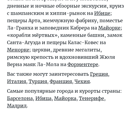
дневные и ночные обзорные экскурсии, круиз
с шампанским и хиппи-рынок на
Ибице
;
пещеры Арта, жемчужную фабрику, поместье
Ла-Гранха и заповедник Кабрера на
Майорке
;
«корабли мёртвых», каменные башни, замок
Санта-Агуэда и пещеры Калас-Ковес на
Менорке
; церкви, древние мегалиты,
римскую крепость и вдохновивший Жюля
Верна маяк Ла-Мола на
Форментере
.
Вас также могут заинтересовать
Греция
,
Италия
,
Турция
,
Франция
,
Чехия
.
Самые популярные города и курорты страны:
Барселона
,
Ибица
,
Майорка
,
Тенерифе
,
Мадрид
.