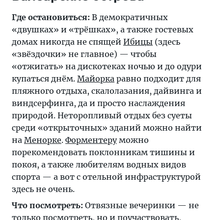
Где остановиться:
В демократичных
«двушках» и «трёшках», а также гостевых
домах никогда не спящей
Ибицы
(здесь
«звёздочки» не главное) — чтобы
«отжигать» на дискотеках ночью и до одури
купаться днём.
Майорка
равно подходит для
пляжного отдыха, скалолазания, дайвинга и
виндсерфинга, да и просто наслаждения
природой. Неторопливый отдых без суеты
среди «открыточных» зданий можно найти
на
Менорке
.
Форментеру
можно
порекомендовать поклонникам тишины и
покоя, а также любителям водных видов
спорта — а вот с отельной инфраструктурой
здесь не очень.
Что посмотреть:
Отвязные вечеринки — не
только посмотреть, но и поучаствовать,