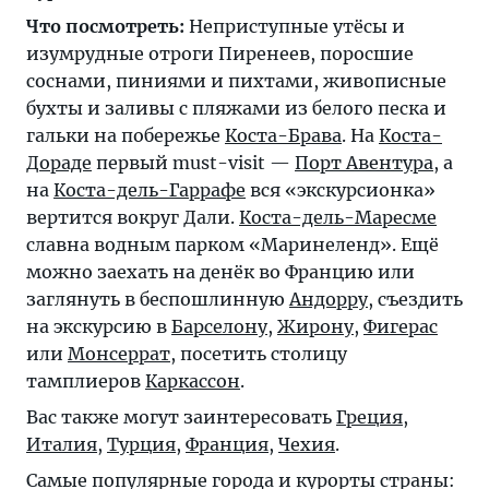
Что посмотреть:
Неприступные утёсы и
изумрудные отроги Пиренеев, поросшие
соснами, пиниями и пихтами, живописные
бухты и заливы с пляжами из белого песка и
гальки на побережье
Коста-Брава
. На
Коста-
Дораде
первый must-visit —
Порт Авентура
, а
на
Коста-дель-Гаррафе
вся «экскурсионка»
вертится вокруг Дали.
Коста-дель-Маресме
славна водным парком «Маринеленд». Ещё
можно заехать на денёк во Францию или
заглянуть в беспошлинную
Андорру
, съездить
на экскурсию в
Барселону
,
Жирону
,
Фигерас
или
Монсеррат
, посетить столицу
тамплиеров
Каркассон
.
Вас также могут заинтересовать
Греция
,
Италия
,
Турция
,
Франция
,
Чехия
.
Самые популярные города и курорты страны: